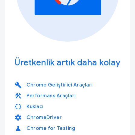
Üretkenlik artık daha kolay
build
Chrome Geliştirici Araçları
construction
Performans Araçları
data_object
Kuklacı
settings
ChromeDriver
science
Chrome for Testing