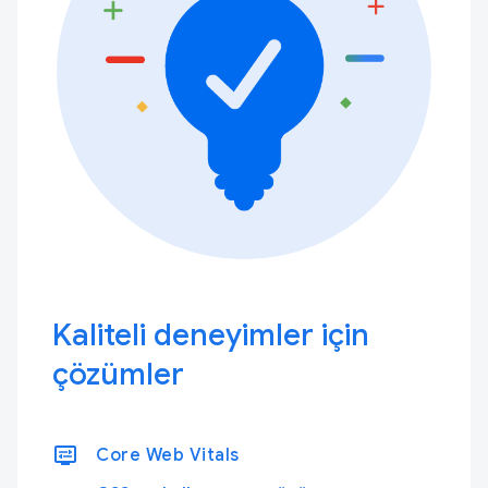
Kaliteli deneyimler için
çözümler
display_settings
Core Web Vitals