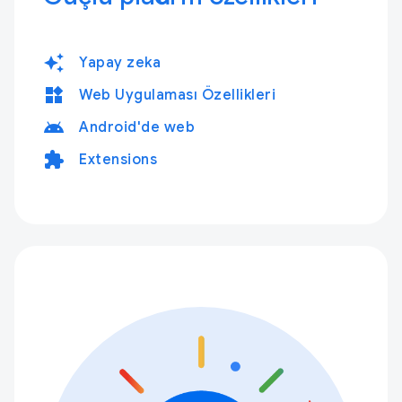
auto_awesome
Yapay zeka
widgets
Web Uygulaması Özellikleri
android
Android'de web
extension
Extensions