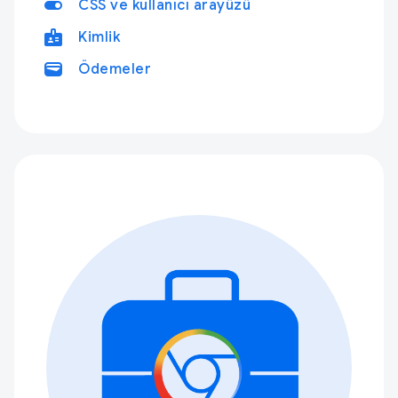
toggle_on
CSS ve kullanıcı arayüzü
badge
Kimlik
wallet
Ödemeler