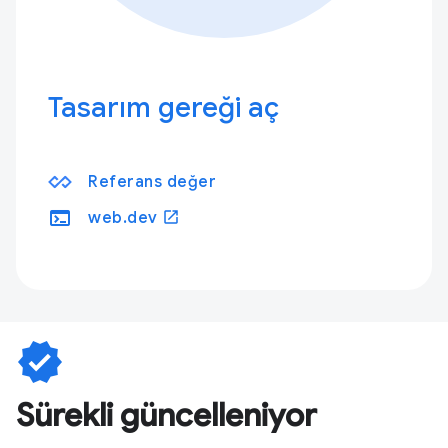
Tasarım gereği aç
Referans değer
terminal
open_in_new
web.dev
verified
Sürekli güncelleniyor