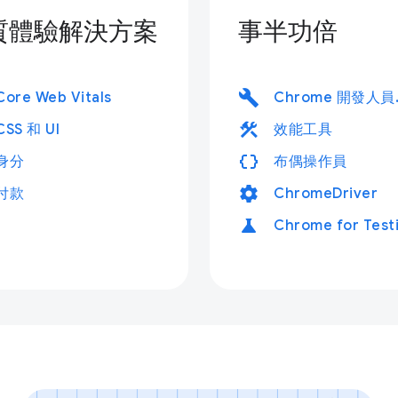
質體驗解決方案
事半功倍
build
Core Web Vitals
Chr
construction
CSS 和 UI
效能工具
data_object
身分
布偶操作員
settings
付款
ChromeDriver
science