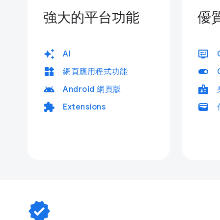
強大的平台功能
優
auto_awesome
display_settings
AI
widgets
toggle_on
網頁應用程式功能
android
badge
Android 網頁版
extension
wallet
Extensions
verified