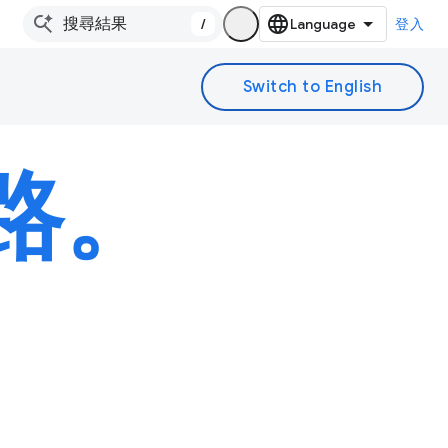
/
登入
路。