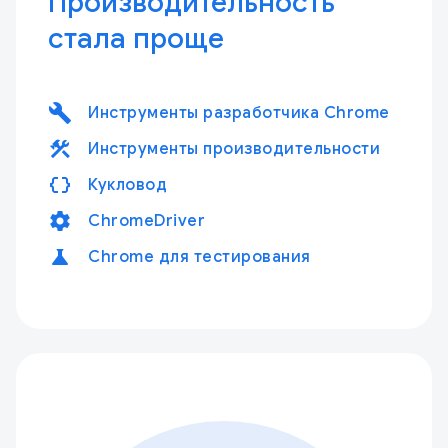
Производительность
стала проще
build
Инструменты разработчика Chrome
construction
Инструменты производительности
data_object
Кукловод
settings
ChromeDriver
science
Chrome для тестирования