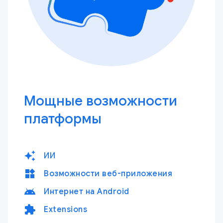
Мощные возможности
платформы
auto_awesome
ИИ
widgets
Возможности веб-приложения
android
Интернет на Android
extension
Extensions