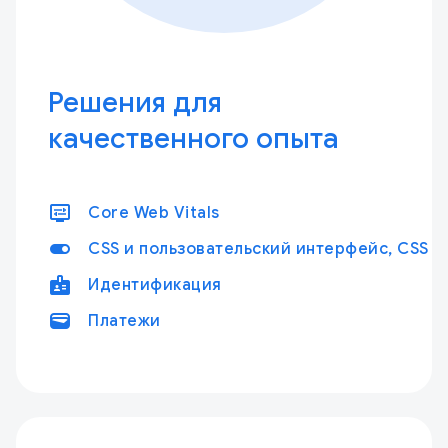
Решения для
качественного опыта
display_settings
Core Web Vitals
toggle_on
CSS и пользовательский интерфейс, CSS и
badge
Идентификация
wallet
Платежи