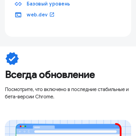
Базовый уровень
terminal
open_in_new
web.dev
verified
Всегда обновление
Посмотрите, что включено в последние стабильные и
бета-версии Chrome.