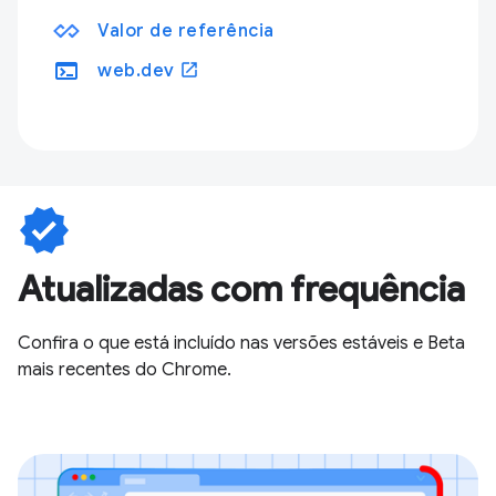
Valor de referência
terminal
open_in_new
web.dev
verified
Atualizadas com frequência
Confira o que está incluído nas versões estáveis e Beta
mais recentes do Chrome.