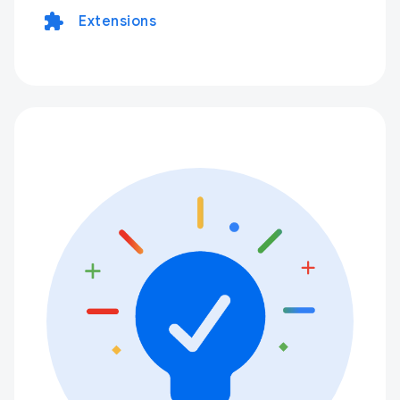
extension
Extensions