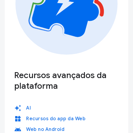
Recursos avançados da
plataforma
auto_awesome
AI
widgets
Recursos do app da Web
android
Web no Android