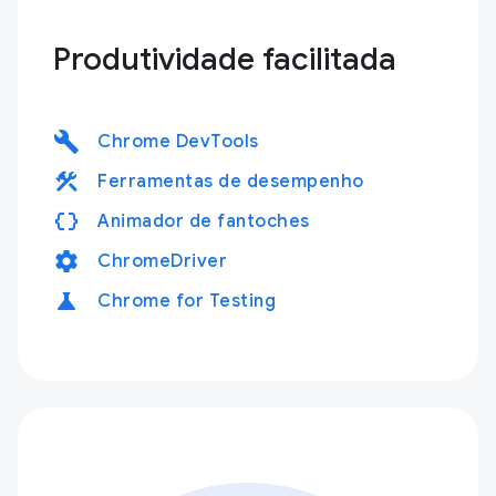
Produtividade facilitada
build
Chrome DevTools
construction
Ferramentas de desempenho
data_object
Animador de fantoches
settings
ChromeDriver
science
Chrome for Testing