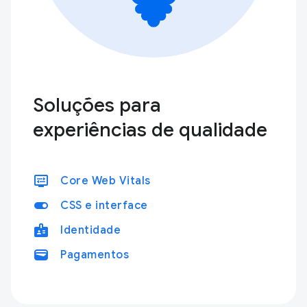
Soluções para
experiências de qualidade
display_settings
Core Web Vitals
toggle_on
CSS e interface
badge
Identidade
wallet
Pagamentos