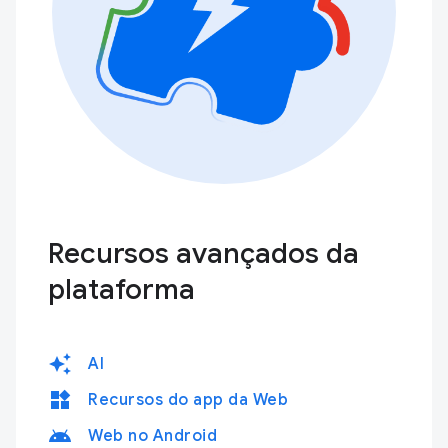
Recursos avançados da
plataforma
auto_awesome
AI
widgets
Recursos do app da Web
android
Web no Android