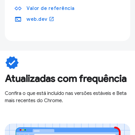
Valor de referência
terminal
open_in_new
web.dev
verified
Atualizadas com frequência
Confira o que está incluído nas versões estáveis e Beta
mais recentes do Chrome.