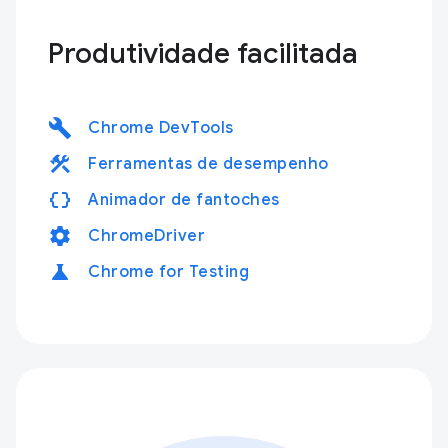
Produtividade facilitada
build
Chrome DevTools
construction
Ferramentas de desempenho
data_object
Animador de fantoches
settings
ChromeDriver
science
Chrome for Testing