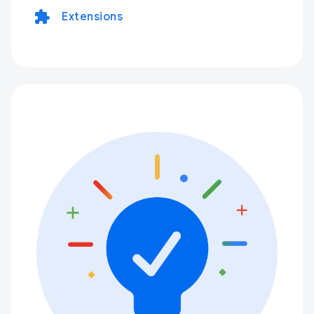
extension
Extensions