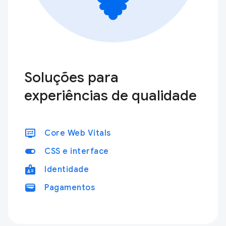
Soluções para
experiências de qualidade
display_settings
Core Web Vitals
toggle_on
CSS e interface
badge
Identidade
wallet
Pagamentos