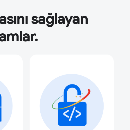
masını sağlayan
ramlar.