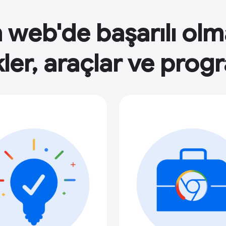
in web'de başarılı ol
kler, araçlar ve prog