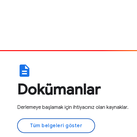
description
Dokümanlar
Derlemeye başlamak için ihtiyacınız olan kaynaklar.
Tüm belgeleri göster