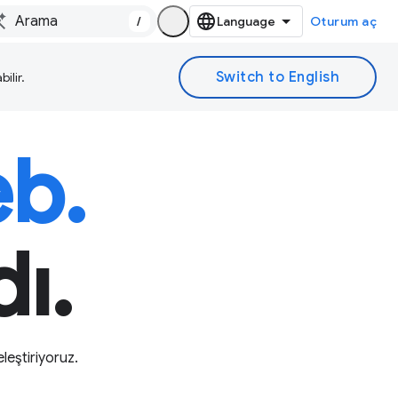
/
Oturum aç
ilir.
eb.
dı.
eştiriyoruz.