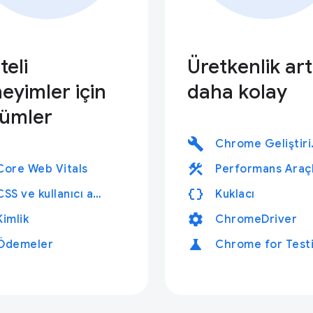
teli
Üretkenlik art
eyimler için
daha kolay
ümler
build
Chrome
construction
Core Web Vitals
data_object
CSS ve kullanıcı arayüzü
Kuklacı
settings
Kimlik
ChromeDriver
science
Ödemeler