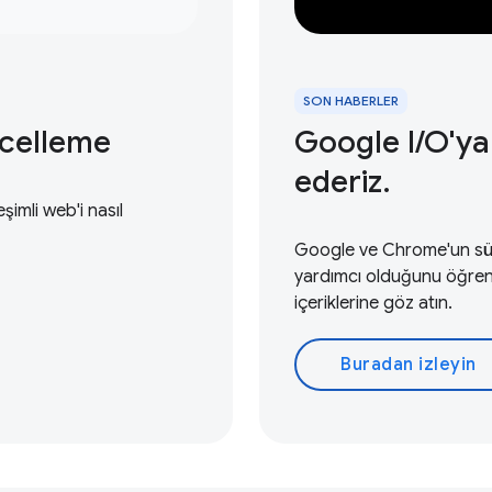
SON HABERLER
ncelleme
Google I / O'ya
ederiz.
eşimli web'i nasıl
Google ve Chrome'un süre
yardımcı olduğunu öğrenm
içeriklerine göz atın.
Buradan izleyin