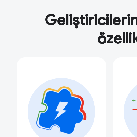
Geliştiriciler
özelli