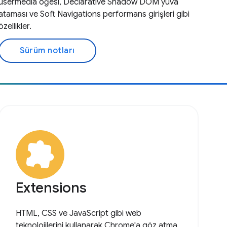
usermedia öğesi, Declarative Shadow DOM yuva
ataması ve Soft Navigations performans girişleri gibi
özellikler.
Sürüm notları
Extensions
HTML, CSS ve JavaScript gibi web
teknolojilerini kullanarak Chrome'a göz atma