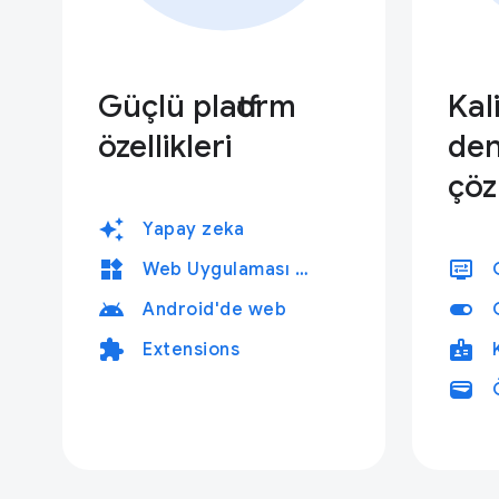
Güçlü platform
Kali
özellikleri
den
çöz
auto_awesome
Yapay zeka
widgets
display_settings
Web Uygulaması Özellikleri
android
toggle_on
Android'de web
extension
badge
Extensions
wallet