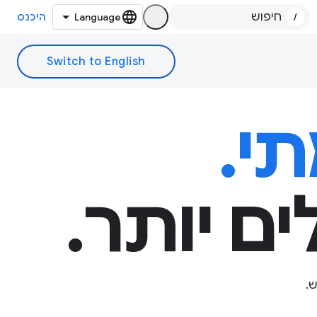
/
היכנס
י.
ם יותר.
.