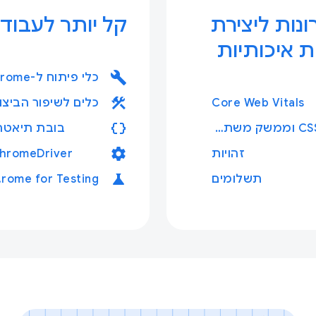
נות ליצירת
קל יותר לעבוד
ות איכותיות
build
construction
Core Web Vitals
data_object
CSS וממשק משתמש
בובת תיאטרו
settings
זהויות
hromeDriver
science
תשלומים
ing