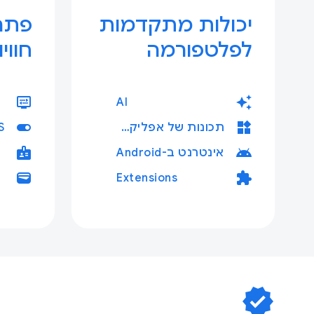
יכולות מתקדמות
פתרו
לפלטפורמה
חווי
display_settings
auto_awesome
AI
toggle_on
widgets
תכונות של אפליקציית אינטרנט
badge
android
אינטרנט ב-Android
wallet
extension
Extensions
verified