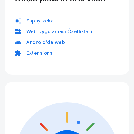
auto_awesome
Yapay zeka
widgets
Web Uygulaması Özellikleri
android
Android'de web
extension
Extensions