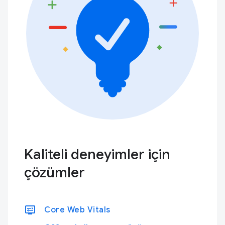
Kaliteli deneyimler için
çözümler
display_settings
Core Web Vitals