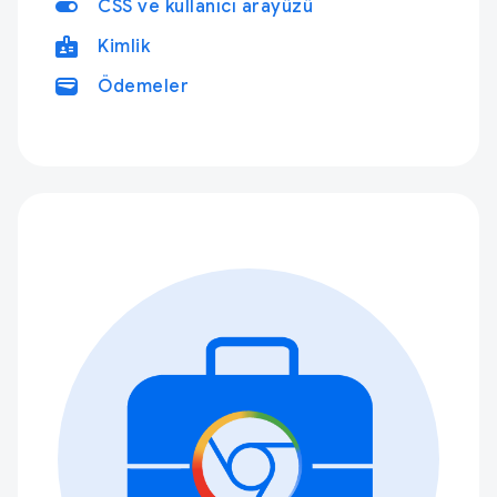
toggle_on
CSS ve kullanıcı arayüzü
badge
Kimlik
wallet
Ödemeler