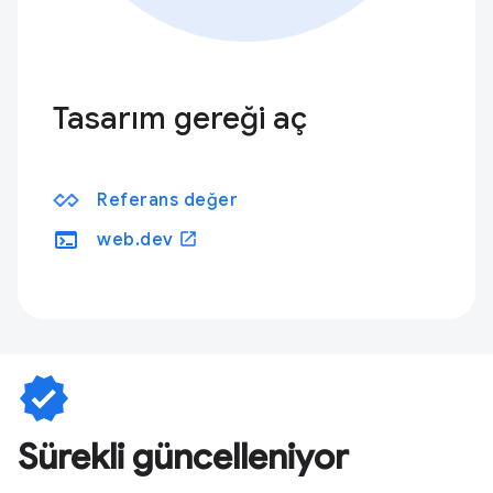
Tasarım gereği aç
Referans değer
terminal
open_in_new
web.dev
verified
Sürekli güncelleniyor