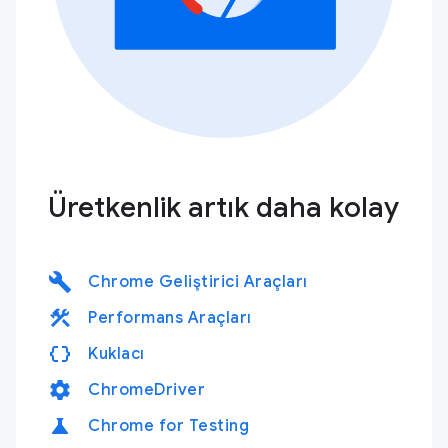
Üretkenlik artık daha kolay
build
Chrome Geliştirici Araçları
construction
Performans Araçları
data_object
Kuklacı
settings
ChromeDriver
science
Chrome for Testing