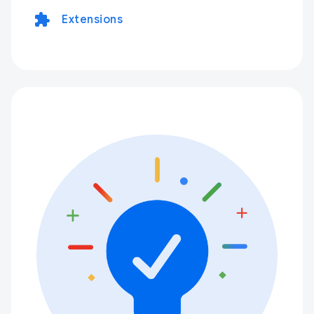
extension
Extensions