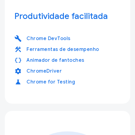
Produtividade facilitada
build
Chrome DevTools
construction
Ferramentas de desempenho
data_object
Animador de fantoches
settings
ChromeDriver
science
Chrome for Testing