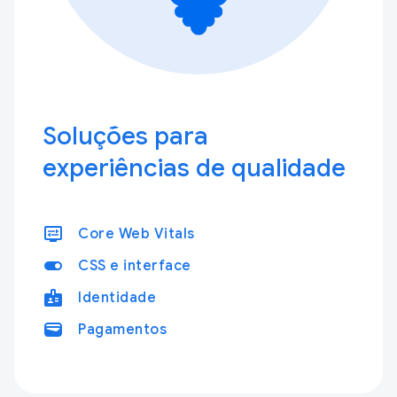
Soluções para
experiências de qualidade
display_settings
Core Web Vitals
toggle_on
CSS e interface
badge
Identidade
wallet
Pagamentos