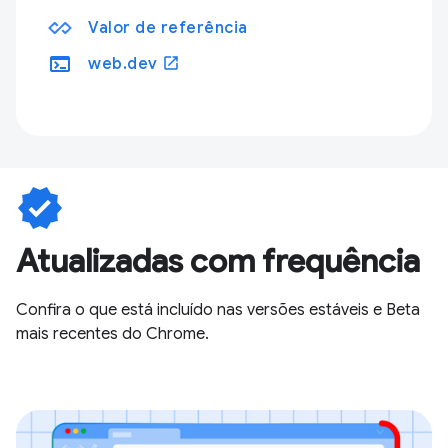
Valor de referência
terminal
open_in_new
web.dev
verified
Atualizadas com frequência
Confira o que está incluído nas versões estáveis e Beta
mais recentes do Chrome.