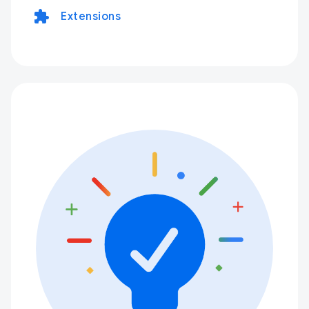
extension
Extensions