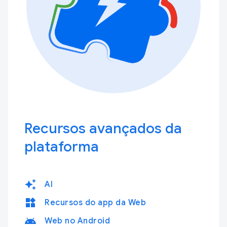
Recursos avançados da
plataforma
auto_awesome
AI
widgets
Recursos do app da Web
android
Web no Android