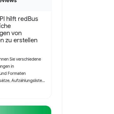
I hilft redBus
eiche
gen von
 zu erstellen
nnen Sie verschiedene
ngen in
 und Formaten
bsätze, Aufzählungslisten