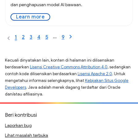
dan penghapusan model AI bawaan.
Learn more
…
1
2
3
4
5
9
Kecuali dinyatakan lain, konten di halaman ini dilisensikan
berdasarkan
Lisensi Creative Commons Attribution 4.0
, sedangkan
contoh kode dilisensikan berdasarkan
Lisensi Apache 2.0
. Untuk
mengetahui informasi selengkapnya, lihat
Kebijakan Situs Google
Developers
. Java adalah merek dagang terdaftar dari Oracle
dan/atau afiliasinya.
Beri kontribusi
Laporkan bug
Lihat masalah terbuka