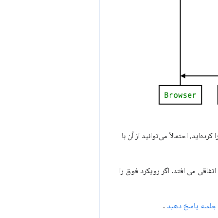
س‌کاران از الگوی OAuth 2.0 پیروی می‌کند، اگر قبلاً یک نقطه پایانی نشانه OAuth را اجرا کرده‌اید، احتمالاً می‌توانید از آن با
تفاقی می افتد. اگر رویکرد فوق را
 جلسه پاسخ دهید
.