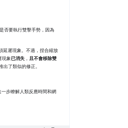
判斷是否要執行雙擊手勢，因為
現這項延遲現象。不過，捏合縮放
遲現象
已消失
，
且不會移除雙
.3 也推出了類似的修正。
進一步瞭解人類反應時間和網
：