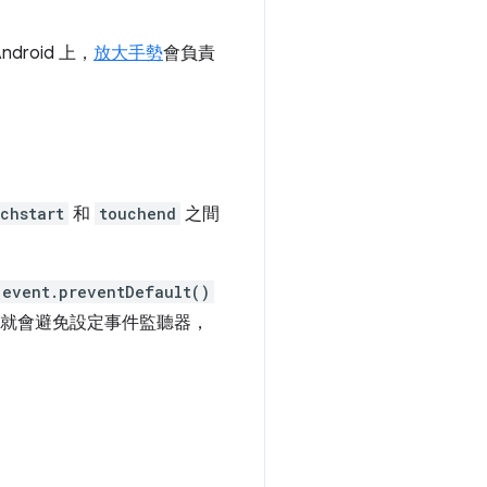
roid 上，
放大手勢
會負責
chstart
和
touchend
之間
event.preventDefault()
k 就會避免設定事件監聽器，