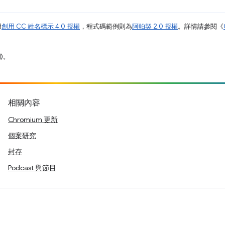
用
創用 CC 姓名標示 4.0 授權
，程式碼範例則為
阿帕契 2.0 授權
。詳情請參閱《
)。
相關內容
Chromium 更新
個案研究
封存
Podcast 與節目