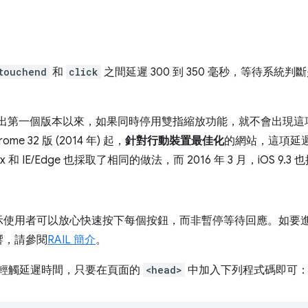
touchend
和
click
之間延遲 300 到 350 毫秒，等待系統
。
hrome 推出第一個版本以來，如果同時停用雙指縮放功能，就不會出
 32 版 (2014 年) 起，
針對行動裝置最佳化
的網站，這項延
x 和 IE/Edge 也採取了相同的做法，而 2016 年 3 月，iOS 9
示使用者可以放心快速按下每個按鈕，而非暫停等待回應。如要
響，請參閱
RAIL 簡介
。
毫秒的輕觸延遲時間，只要在頁面的
<head>
中加入下列程式碼即可