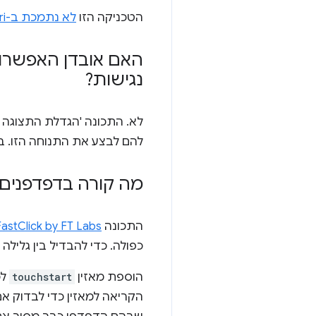
הטכניקה הזו
לא נתמכת ב-Safari
האם אובדן האפשרות
נגישות?
לא. התכונה 'הגדלת התצוגה
להם לבצע את התנוחה הזו. ב-Android
מה קורה בדפדפנים י
התכונה
FastClick by FT Labs
כפולה. כדי להבדיל בין גלי
הוספת מאזין
touchstart
לכ
הקריאה למאזין כדי לבדוק א