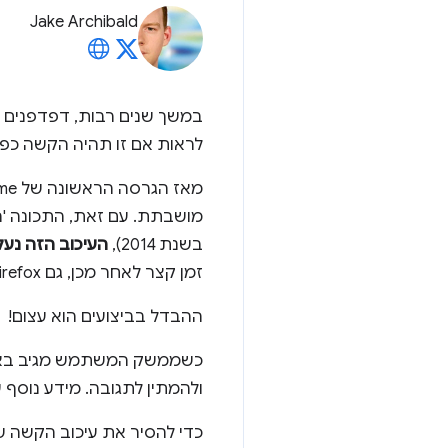
Jake Archibald
במשך שנים רבות, דפדפנים לנייד הפעילו עיכ
לראות אם זו תהיה הקשה כפו
בשנת 2014),
העיכוב הזה נעל
זמן קצר לאחר מכן, גם Firefox וגם IE/Edge עשו את אותו הדבר, ובמרץ 2016 תוקנה בעיה דומה ב-iOS 9.3.
ההבדל בביצועים הוא עצום!
כשממשק המשתמש מגיב באופן
ולהמתין לתגובה. מידע נוסף 
כדי להסיר את עיכוב הקשה של 300-350 אלפיות השנייה, צריך רק להוסיף את הקוד ה