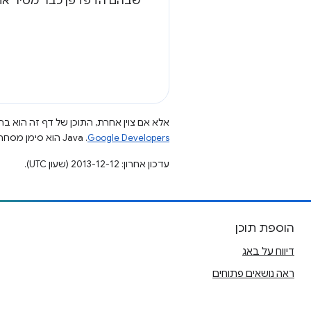
שבהם הדפדפן כבר מסיר את העיכוב של 300 אלפיות השנייה, כך שתוכלו לי
אלא אם צוין אחרת, התוכן של דף זה הוא ברי
Google Developers‏
.‏ Java הוא סימן מסחרי רשום של חברת Oracle ו/או של השותפים העצמאיים שלה.
עדכון אחרון: 2013-12-12 (שעון UTC).
הוספת תוכן
דיווח על באג
ראה נושאים פתוחים