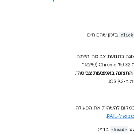
click
בזמן שהם חיכו
ונה 'הגדלת התצוגה בתנועת צביטה' הייתה
מושבתת. עם זאת, התכונה 'הגדלה באמצעות צביטה' היא תכונת נגישות חשובה. החל מגרסה 32 של Chrome (שיצאה
 התצוגה באמצעות צביטה'
.
 במקום להשהות את הפעולה
בוא ל-RAIL
.
<head>
בדף: