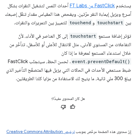
يستخدم
FastClick من FT Labs
أحداث اللمس لتشغيل النقرات بشكل
أسرع ويزيل إيماءة النقر مرّتين. ويفحص هذا المقياس مقدار تنقّل إصبعك
بين
touchstart
و
touchend
للتمييز بين التمريرات والنقرات.
تؤثر إضافة مستمع
touchstart
إلى كل العناصر في الأداء، لأنّ
التفاعلات من المستوى الأدنى، مثل الانتقال للأعلى أو للأسفل، تتأخّر من
خلال استدعاء المستمع لمعرفة ما إذا كان
event.preventDefault()
. لحسن الحظ، سيتجنّب FastClick
ضبط مستمعي الأحداث في الحالات التي يزيل فيها المتصفّح التأخير الذي
يبلغ 300 ملي ثانية، ما يتيح لك الاستفادة من مزايا كلتا الطريقتَين.
هل كان المحتوى مفيدًا؟
إنّ محتوى هذه الصفحة مرخّص بموجب
ترخيص Creative Commons Attribution