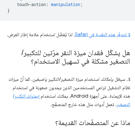
touch-action
:
manipulation
;
}
لا تتوفّر هذه التقنية في Safari
، لذا يُفضّل استخدام علامة إطار العرض.
هل يشكّل فقدان ميزة النقر مرّتين للتكبير
/
التصغير مشكلة في تسهيل الاستخدام؟
لا، سيظل بإمكانك استخدام ميزة التصغير/التكبير بإصبعَين، كما أنّ ميزات
نظام التشغيل تراعي المستخدمين الذين يجدون صعوبة في استخدام
هذه الإيماءة. على أجهزة Android، يمكنك استخدام
إيماءات التكبير/
التصغير
. تعمل أدوات مثل هذه خارج المتصفّح.
ماذا عن المتصفّحات القديمة؟