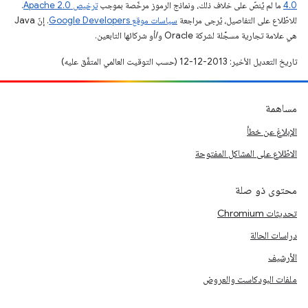
4.0‏
ما لم يُنصّ على خلاف ذلك، ونماذج الرموز مرخّصة بموجب
ترخيص Apache 2.0‏
.
للاطّلاع على التفاصيل، يُرجى مراجعة
سياسات موقع Google Developers‏
. إنّ Java
هي علامة تجارية مسجَّلة لشركة Oracle و/أو شركائها التابعين.
تاريخ التعديل الأخير: 2013-12-12 (حسب التوقيت العالمي المتفَّق عليه)
مساهمة
الإبلاغ عن خطأ
الاطّلاع على المشاكل المفتوحة
محتوى ذو صلة
تحديثات Chromium
دراسات الحالة
الأرشيف
ملفات البودكاست والعروض