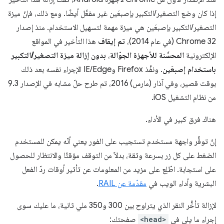
إذا كان وضع التصغير/التكبير بإصبعَين غير مفعَّل أيضًا. ومع ذلك، فإنّ ميزة
التصغير/التكبير بإصبعَين هي ميزة مهمة لتسهيل الاستخدام. منذ إصدار
Chrome 32 (في عام 2014)،
تم إيقاف
هذا التأخير في المواقع
الإلكترونية
المحسَّنة للأجهزة الجوّالة
،
بدون إزالة ميزة التصغير/التكبير
باستخدام إصبعَين
. ونفَّذ Firefox وIE/Edge الإجراء نفسه بعد ذلك
بوقت قصير، وفي آذار (مارس) 2016، تم طرح حلّ مشابه في الإصدار 9.3
من نظام التشغيل iOS.
هناك فرق كبير في الأداء.
إنّ توفُّر واجهة مستخدم تستجيب على الفور يعني أنّه يمكن للمستخدم
الضغط على كل زر بسرعة وثقة، بدلاً من التوقف مؤقتًا والانتظار للحصول
على استجابة. اطّلِع على مزيد من المعلومات عن تأثير أوقات ردّ الفعل
البشرية وأداء الويب في
مقدّمة عن RAIL
.
لإزالة تأخُّر النقر الذي يتراوح بين 300 و350 ملي ثانية، ما عليك سوى
إجراء ما يلي في
<head>
صفحتك: