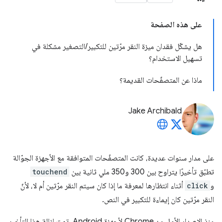
على هذه الصفحة
هل يشكّل فقدان ميزة النقر مرّتين للتكبير/التصغير مشكلة في
تسهيل الاستخدام؟
ماذا عن المتصفّحات القديمة؟
Jake Archibald
على مدار سنوات عديدة، كانت المتصفّحات المتوافقة مع الأجهزة الجوّالة
تطبّق تأخيرًا يتراوح بين 300 و350 ملي ثانية بين
touchend
و
click
أثناء انتظارها لمعرفة ما إذا كان سيتم النقر مرّتين أم لا، لأنّ
النقر مرّتين كان إيماءة للتكبير في النص.
منذ الإصدار الأول من Chrome لأجهزة Android، تمت إزالة هذا التأخير