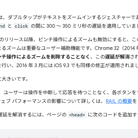
では、ダブルタップがテキストをズームインするジェスチャーで
nd
と
click
の間に 300 ～ 350 ミリ秒の遅延を適用してい
oid の最初のリリース以降、ピンチ操作によるズームも無効にすると
ズームは重要なユーザー補助機能です。Chrome 32（2014
ンチ操作によるズームを削除することなく
、この
遅延が解消
され
、2016 年 3 月には iOS 9.3 でも同様の修正が適用されま
に大きいです。
れば、ユーザーは操作を中断して応答を待つことなく、各ボタン
ェブ パフォーマンスの影響について詳しくは、
RAIL の概要
を
タップ遅延を解消するには、ページの
<head>
に次のコードを追加す