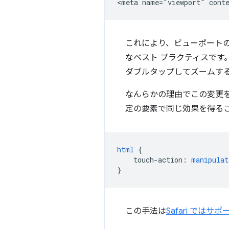
これにより、ビューポート
なベスト プラクティスで
ダブルタップしてズームす
なんらかの理由でこの変更
定の要素で同じ効果を得る
html
{
touch-action
:
manipulat
}
この手法は
Safari では