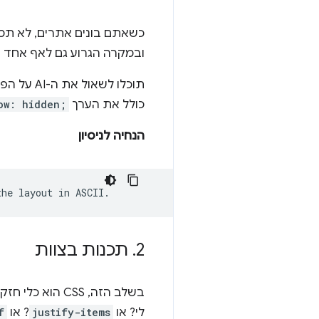
כשאתם בונים אתרים, לא תמיד
ובמקרה הגרוע גם לאף אחד ב
תוכלו לש
כולל את הערך
ow: hidden;
הנחיה לניסיון
2
.
תכנות בצוות
בשלב הזה, CSS הוא כלי חזק מאוד. עם כל כך הרבה אפשרויות, מותר להתבלבל לפעמים: האם זה
לי? או
justify-items
? או
f