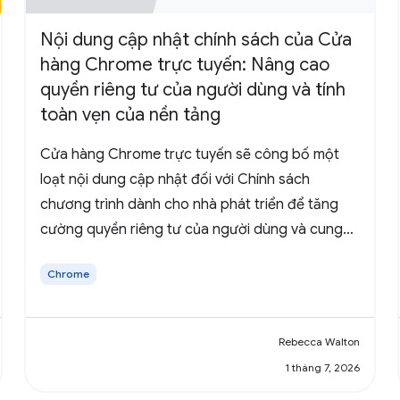
Nội dung cập nhật chính sách của Cửa
hàng Chrome trực tuyến: Nâng cao
quyền riêng tư của người dùng và tính
toàn vẹn của nền tảng
Cửa hàng Chrome trực tuyến sẽ công bố một
loạt nội dung cập nhật đối với Chính sách
chương trình dành cho nhà phát triển để tăng
cường quyền riêng tư của người dùng và cung
cấp hướng dẫn rõ ràng hơn về tính minh bạch
Chrome
trong hoạt động thu thập dữ liệu.
Rebecca Walton
1 tháng 7, 2026