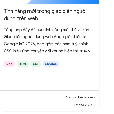
Tính năng mới trong giao diện người
dùng trên web
Tổng hợp đầy đủ các tính năng mới thú vị trên
Giao diện người dùng web được giới thiệu tại
Google I/O 2026, bao gồm các hàm tuỳ chỉnh
CSS, hiệu ứng chuyển đổi khung hiển thị, truy vấn
trạng thái cuộn, HTML trong Canvas và nhiều
Blog
HTML
CSS
Chrome
tính năng khác.
Bramus, Una Kravets
1 tháng 7, 2026