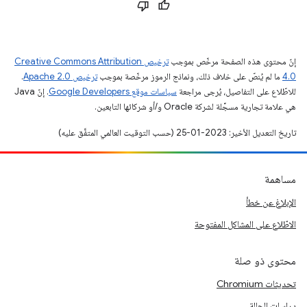
إنّ محتوى هذه الصفحة مرخّص بموجب
ترخيص Creative Commons Attribution
4.0‏
ما لم يُنصّ على خلاف ذلك، ونماذج الرموز مرخّصة بموجب
ترخيص Apache 2.0‏
.
للاطّلاع على التفاصيل، يُرجى مراجعة
سياسات موقع Google Developers‏
. إنّ Java
هي علامة تجارية مسجَّلة لشركة Oracle و/أو شركائها التابعين.
تاريخ التعديل الأخير: 2023-01-25 (حسب التوقيت العالمي المتفَّق عليه)
مساهمة
الإبلاغ عن خطأ
الاطّلاع على المشاكل المفتوحة
محتوى ذو صلة
تحديثات Chromium
دراسات الحالة