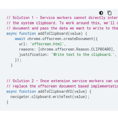
// Solution 1 - Service workers cannot directly inter
// the system clipboard. To work around this, we'll 
// document and pass the data we want to write to th
async
function
addToClipboard
(
value
)
{
await
chrome
.
offscreen
.
createDocument
({
url
:
'offscreen.html'
,
reasons
:
[
chrome
.
offscreen
.
Reason
.
CLIPBOARD
],
justification
:
'Write text to the clipboard.'
,
});
}
// Solution 2 – Once extension service workers can u
// replace the offscreen document based implementati
async
function
addToClipboardV2
(
value
)
{
navigator
.
clipboard
.
writeText
(
value
);
}