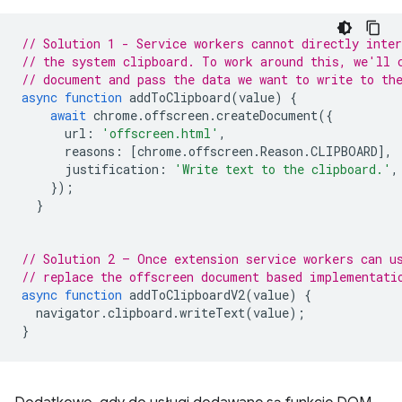
// Solution 1 - Service workers cannot directly inter
// the system clipboard. To work around this, we'll 
// document and pass the data we want to write to th
async
function
addToClipboard
(
value
)
{
await
chrome
.
offscreen
.
createDocument
({
url
:
'offscreen.html'
,
reasons
:
[
chrome
.
offscreen
.
Reason
.
CLIPBOARD
],
justification
:
'Write text to the clipboard.'
,
});
}
// Solution 2 – Once extension service workers can u
// replace the offscreen document based implementati
async
function
addToClipboardV2
(
value
)
{
navigator
.
clipboard
.
writeText
(
value
);
}