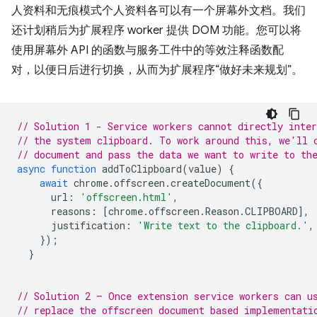
人资料和无痕模式个人资料各可以有一个屏幕外文档。我们
还计划稍后为扩展程序 worker 提供 DOM 功能。您可以将
使用屏幕外 API 的函数与服务工件中的等效注释函数配
对，以便日后进行切换，从而为扩展程序“做好未来规划”。
// Solution 1 - Service workers cannot directly inter
// the system clipboard. To work around this, we'll 
// document and pass the data we want to write to th
async
function
addToClipboard
(
value
)
{
await
chrome
.
offscreen
.
createDocument
({
url
:
'offscreen.html'
,
reasons
:
[
chrome
.
offscreen
.
Reason
.
CLIPBOARD
],
justification
:
'Write text to the clipboard.'
,
});
}
// Solution 2 – Once extension service workers can u
// replace the offscreen document based implementati