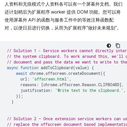
人资料和无痕模式个人资料各可以有一个屏幕外文档。我们
还计划稍后为扩展程序 worker 提供 DOM 功能。您可以将
使用屏幕外 API 的函数与服务工件中的等效注释函数配
对，以便日后进行切换，从而为扩展程序“做好未来规划”。
// Solution 1 - Service workers cannot directly inter
// the system clipboard. To work around this, we'll 
// document and pass the data we want to write to th
async
function
addToClipboard
(
value
)
{
await
chrome
.
offscreen
.
createDocument
({
url
:
'offscreen.html'
,
reasons
:
[
chrome
.
offscreen
.
Reason
.
CLIPBOARD
],
justification
:
'Write text to the clipboard.'
,
});
}
// Solution 2 – Once extension service workers can u
// replace the offscreen document based implementati