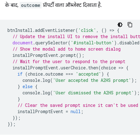
के बाद,
outcome
प्रॉपर्टी वाला ऑब्जेक्ट दिखाता है.
btnInstall
.
addEventListener
(
'click'
,
()
=
>
{
// Update the install UI to remove the install but
document
.
querySelector
(
'#install-button'
).
disabled
// Show the modal add to home screen dialog
installPromptEvent
.
prompt
();
// Wait for the user to respond to the prompt
installPromptEvent
.
userChoice
.
then
(
choice
=
>
{
if
(
choice
.
outcome
===
'accepted'
)
{
console
.
log
(
'User accepted the A2HS prompt'
);
}
else
{
console
.
log
(
'User dismissed the A2HS prompt'
);
}
// Clear the saved prompt since it can't be used
installPromptEvent
=
null
;
});
});