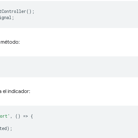
tController
();
ignal
;
n método:
 el indicador:
ort'
,
()
=
>
{
ted
);