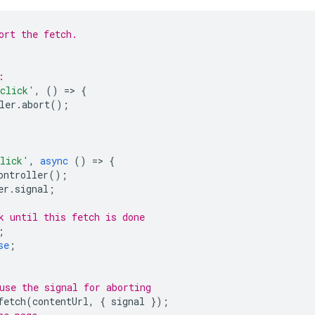
ort the fetch.
:
click'
,
()
=
>
{
ler
.
abort
();
lick'
,
async
()
=
>
{
ontroller
();
er
.
signal
;
k until this fetch is done
;
se
;
use the signal for aborting
fetch
(
contentUrl
,
{
signal
});