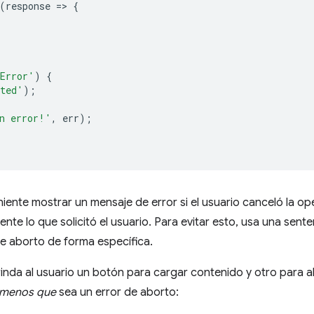
(
response
=
>
{
Error'
)
{
rted'
);
n error!'
,
err
);
niente mostrar un mensaje de error si el usuario canceló la op
ente lo que solicitó el usuario. Para evitar esto, usa una senten
de aborto de forma específica.
rinda al usuario un botón para cargar contenido y otro para ab
 menos que
sea un error de aborto: