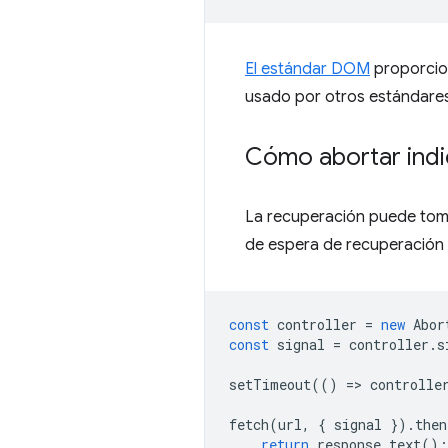
El estándar DOM
proporcion
usado por otros estándares
Cómo abortar indi
La recuperación puede to
de espera de recuperación
const
controller
=
new
Abor
const
signal
=
controller
.
s
setTimeout
(()
=
>
controlle
fetch
(
url
,
{
signal
}).
then
return
response
.
text
();