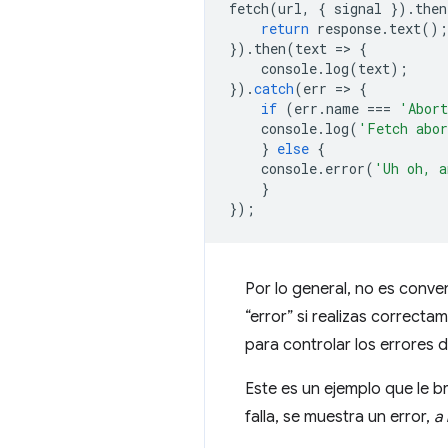
fetch
(
url
,
{
signal
}).
then
return
response
.
text
();
}).
then
(
text
=
>
{
console
.
log
(
text
);
}).
catch
(
err
=
>
{
if
(
err
.
name
===
'Abort
console
.
log
(
'Fetch abo
}
else
{
console
.
error
(
'Uh oh, a
}
});
Por lo general, no es conve
“error” si realizas correctam
para controlar los errores 
Este es un ejemplo que le b
falla, se muestra un error,
a