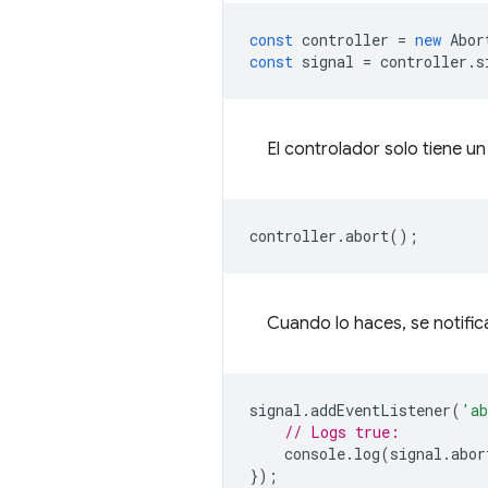
const
controller
=
new
Abor
const
signal
=
controller
.
s
El controlador solo tiene u
controller
.
abort
();
Cuando lo haces, se notifica
signal
.
addEventListener
(
'ab
// Logs true:
console
.
log
(
signal
.
abor
});