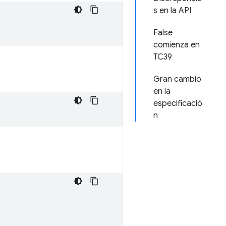
s en la API
False
comienza en
TC39
Gran cambio
en la
especificació
n