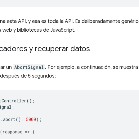
a esta API, y esa es toda la API. Es deliberadamente genéri
 web y bibliotecas de JavaScript.
cadores y recuperar datos
mar un
AbortSignal
. Por ejemplo, a continuación, se muestr
 después de 5 segundos:
tController
();
ignal
;
r
.
abort
(),
5000
);
(
response
=
>
{