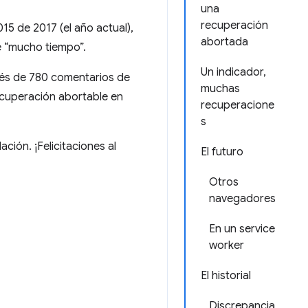
una
recuperación
015 de 2017 (el año actual),
abortada
e “mucho tiempo”.
Un indicador,
ués de 780 comentarios de
muchas
recuperación abortable en
recuperacione
s
ión. ¡Felicitaciones al
El futuro
Otros
navegadores
En un service
worker
El historial
Discrepancia