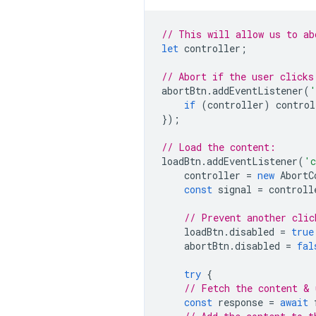
// This will allow us to ab
let
controller
;
// Abort if the user clicks
abortBtn
.
addEventListener
(
'
if
(
controller
)
control
});
// Load the content:
loadBtn
.
addEventListener
(
'c
controller
=
new
AbortC
const
signal
=
controll
// Prevent another clic
loadBtn
.
disabled
=
true
abortBtn
.
disabled
=
fal
try
{
// Fetch the content & 
const
response
=
await