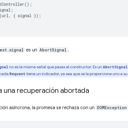
tController
();
ignal
;
(
url
,
{
signal
});
est.signal
es un
AbortSignal
.
no es la misma señal que pasas al constructor. Es un
gnal
AbortSignal
e cada
tiene un indicador, ya sea que se le proporcione uno a su
Request
a una recuperación abortada
ión asíncrona, la promesa se rechaza con un
DOMException