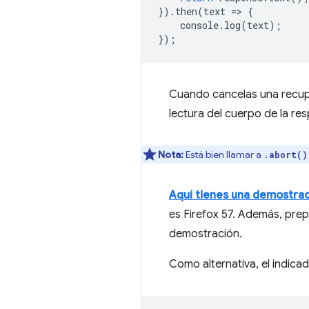
}).
then
(
text
=
>
{
console
.
log
(
text
);
});
Cuando cancelas una recuper
lectura del cuerpo de la r
Nota:
Está bien llamar a
.abort()
Aquí tienes una demostra
es Firefox 57. Además, prep
demostración.
Como alternativa, el indica