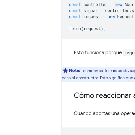
const
controller
=
new
Abor
const
signal
=
controller
.
s
const
request
=
new
Request
fetch
(
request
);
Esto funciona porque
requ
Nota:
Técnicamente,
request.si
pasa al constructor. Esto significa qu
Cómo reaccionar 
Cuando abortas una operac