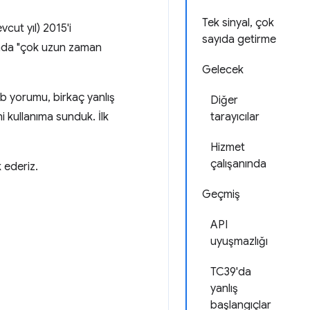
Tek sinyal, çok
cut yıl) 2015'i
sayıda getirme
ında "çok uzun zaman
Gelecek
b yorumu, birkaç yanlış
Diğer
i kullanıma sunduk. İlk
tarayıcılar
Hizmet
çalışanında
k ederiz.
Geçmiş
API
uyuşmazlığı
TC39'da
yanlış
başlangıçlar