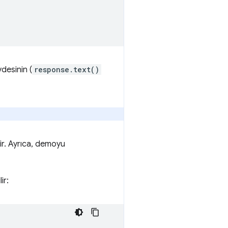
vdesinin (
response.text()
dir. Ayrıca, demoyu
ir: