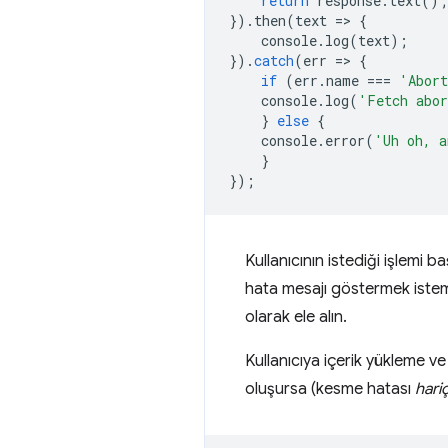
return
response
.
text
();
}).
then
(
text
=
>
{
console
.
log
(
text
);
}).
catch
(
err
=
>
{
if
(
err
.
name
===
'Abort
console
.
log
(
'Fetch abo
}
else
{
console
.
error
(
'Uh oh, a
}
});
Kullanıcının istediği işlemi b
hata mesajı göstermek istemez
olarak ele alın.
Kullanıcıya içerik yükleme v
oluşursa (kesme hatası
hari