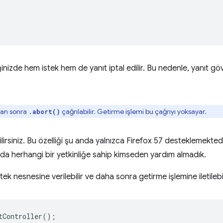
iğinizde hem istek hem de yanıt iptal edilir. Bu nedenle, yanıt gö
tan sonra
çağrılabilir. Getirme işlemi bu çağrıyı yoksayar.
.abort()
lirsiniz. Bu özelliği şu anda yalnızca Firefox 57 desteklemekte
da herhangi bir yetkinliğe sahip kimseden yardım almadık.
istek nesnesine verilebilir ve daha sonra getirme işlemine iletilebil
tController
();