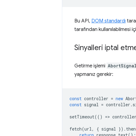
Bu API,
DOM standardı
tara
tarafından kullanılabilmesi içi
Sinyalleri iptal et
Getirme işlemi
AbortSigna
yapmanız gerekir:
const
controller
=
new
Abor
const
signal
=
controller
.
s
setTimeout
(()
=
>
controlle
fetch
(
url
,
{
signal
}).
then
return
response
.
text
();