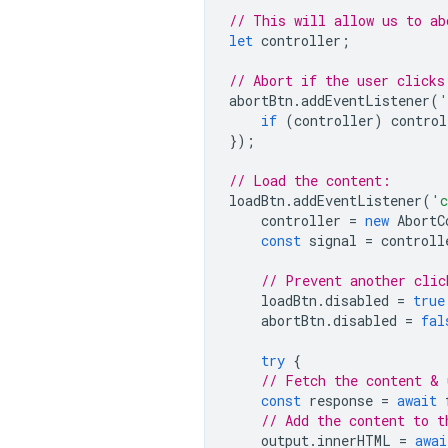
// This will allow us to ab
let
controller
;
// Abort if the user clicks
abortBtn
.
addEventListener
(
'
if
(
controller
)
control
});
// Load the content:
loadBtn
.
addEventListener
(
'c
controller
=
new
AbortC
const
signal
=
controll
// Prevent another clic
loadBtn
.
disabled
=
true
abortBtn
.
disabled
=
fal
try
{
// Fetch the content & 
const
response
=
await
// Add the content to t
output
.
innerHTML
=
awai