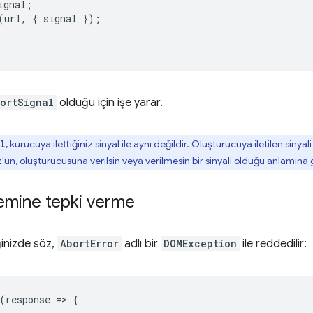
ignal
;
(
url
,
{
signal
});
ortSignal
olduğu için işe yarar.
, kurucuya ilettiğiniz sinyal ile aynı değildir. Oluşturucuya iletilen sinyal
al
'ün, oluşturucusuna verilsin veya verilmesin bir sinyali olduğu anlamına g
t
lemine tepki verme
iğinizde söz,
AbortError
adlı bir
DOMException
ile reddedilir:
(
response
=
>
{