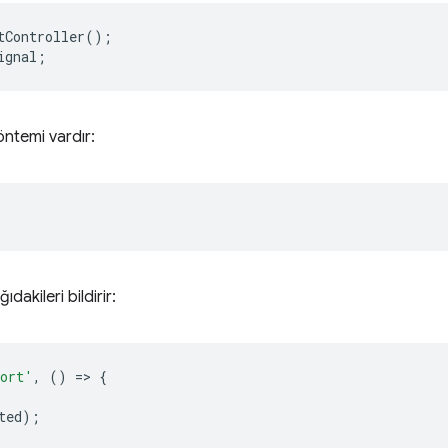
tController
();
ignal
;
öntemi vardır:
dakileri bildirir:
ort'
,
()
=
>
{
ted
);