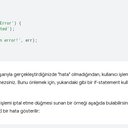
Error'
)
{
rted'
);
n error!'
,
err
);
aşarıyla gerçekleştirdiğinizde "hata" olmadığından, kullanıcı işlem
siniz. Bunu önlemek için, yukarıdaki gibi bir if-statement kulla
e işlemi iptal etme düğmesi sunan bir örneği aşağıda bulabilirsi
ç
) bir hata gösterilir: