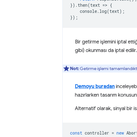
}).
then
(
text
=
>
{
console
.
log
(
text
);
});
Bir getirme işlemini iptal ett
gibi) okunması da iptal edilir.
Not:
Getirme işlemi tamamlandık
Demoyu buradan
inceleyebi
hazırlarken tasarım konusun
Alternatif olarak, sinyal bir 
const
controller
=
new
Abor