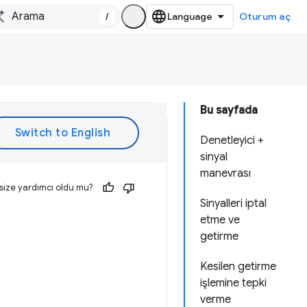
/
Oturum aç
Bu sayfada
Denetleyici +
sinyal
manevrası
size yardımcı oldu mu?
Sinyalleri iptal
etme ve
getirme
Kesilen getirme
işlemine tepki
verme