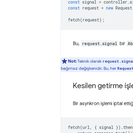
const
signal
=
controller
.
s
const
request
=
new
Request
fetch
(
request
);
Bu,
request.signal
bir
Ab
Not:
Teknik olarak
request.sign
bağımsız değişkenidir. Bu, her
Reques
Kesilen getirme iş
Bir asynkron işlemi iptal ett
fetch
(
url
,
{
signal
}).
then