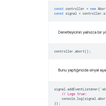
const
controller
=
new
Abor
const
signal
=
controller
.
s
Denetleyicinin yalnızca bir y
controller
.
abort
();
Bunu yaptığınızda sinyal aşağı
signal
.
addEventListener
(
'ab
// Logs true:
console
.
log
(
signal
.
abor
});