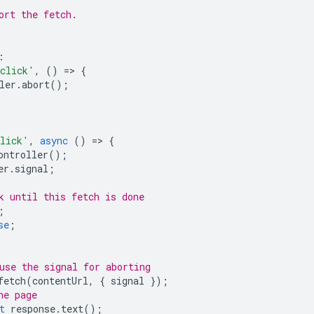
ort the fetch.
:
click'
,
()
=
>
{
ler
.
abort
();
lick'
,
async
()
=
>
{
ontroller
();
er
.
signal
;
k until this fetch is done
;
se
;
use the signal for aborting
fetch
(
contentUrl
,
{
signal
});
he page
t
response
.
text
();