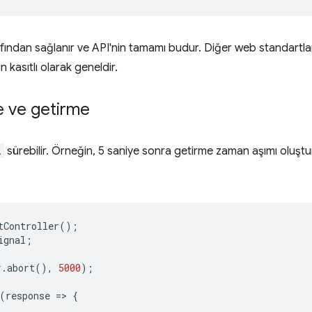
fından sağlanır ve API'nin tamamı budur. Diğer web standartları
n kasıtlı olarak geneldir.
me ve getirme
l
sürebilir. Örneğin, 5 saniye sonra getirme zaman aşımı oluştu
tController
();
ignal
;
r
.
abort
(),
5000
);
(
response
=
>
{