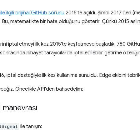
le ilgili orijinal GitHub sorunu
2015'te açıldı. Şimdi 2017'den (mev
z. Bu, matematikte bir hata olduğunu gösterir. Çünkü 2015 asl
ni iptal etmeyi ilk kez 2015'te keşfetmeye başladık. 780 GitHu
onrasında nihayet tarayıcılarda iptal edilebilir getirme özelliğin
16, iptal desteğiyle ilk kez kullanıma sunuldu. Edge ekibini tebri
eğiz. Öncelikle API'den bahsedelim:
al manevrası
tSignal
ile tanışın: