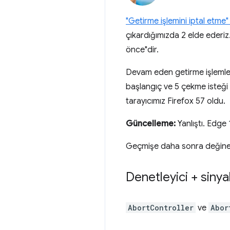
"Getirme işlemini iptal etme" i
çıkardığımızda 2 elde ederi
önce"dir.
Devam eden getirme işlemleri
başlangıç ve 5 çekme isteği s
tarayıcımız Firefox 57 oldu.
Güncelleme:
Yanlıştı. Edge 
Geçmişe daha sonra değinec
Denetleyici + siny
AbortController
ve
Abor