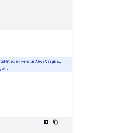
i taklit eden yeni bir
AbortSignal
elir.