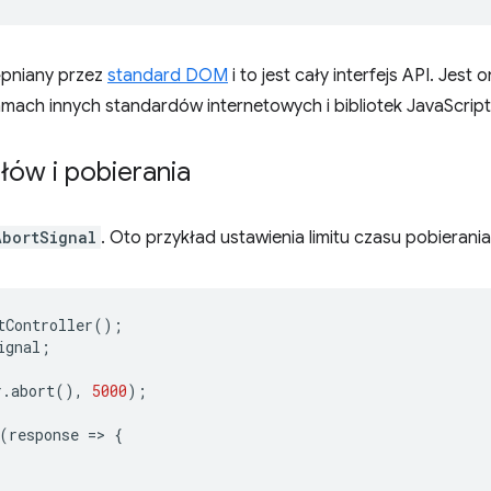
tępniany przez
standard DOM
i to jest cały interfejs API. Jest
ach innych standardów internetowych i bibliotek JavaScript
łów i pobierania
AbortSignal
. Oto przykład ustawienia limitu czasu pobierani
tController
();
ignal
;
r
.
abort
(),
5000
);
(
response
=
>
{