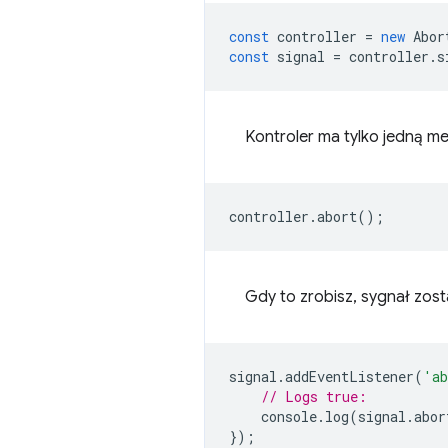
const
controller
=
new
Abor
const
signal
=
controller
.
s
Kontroler ma tylko jedną m
controller
.
abort
();
Gdy to zrobisz, sygnał zos
signal
.
addEventListener
(
'ab
// Logs true:
console
.
log
(
signal
.
abor
});