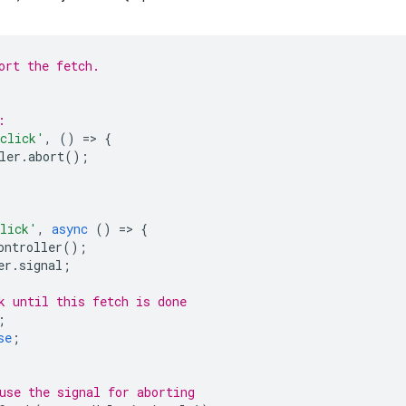
ort the fetch.
:
click'
,
()
=
>
{
ler
.
abort
();
lick'
,
async
()
=
>
{
ontroller
();
er
.
signal
;
k until this fetch is done
;
se
;
use the signal for aborting