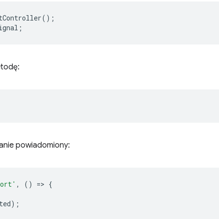
tController
();
ignal
;
etodę:
tanie powiadomiony:
ort'
,
()
=
>
{
ted
);