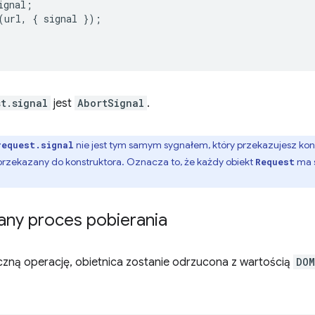
ignal
;
(
url
,
{
signal
});
t.signal
jest
AbortSignal
.
nie jest tym samym sygnałem, który przekazujesz kons
request.signal
 przekazany do konstruktora. Oznacza to, że każdy obiekt
ma s
Request
any proces pobierania
zną operację, obietnica zostanie odrzucona z wartością
DOM