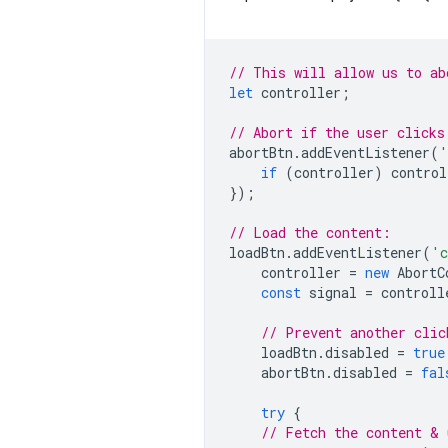
// This will allow us to ab
let
controller
;
// Abort if the user clicks
abortBtn
.
addEventListener
(
'
if
(
controller
)
control
});
// Load the content:
loadBtn
.
addEventListener
(
'c
controller
=
new
AbortC
const
signal
=
controll
// Prevent another clic
loadBtn
.
disabled
=
true
abortBtn
.
disabled
=
fal
try
{
// Fetch the content & 