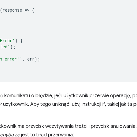
(
response
=
>
{
Error'
)
{
rted'
);
n error!'
,
err
);
ć komunikatu o błędzie, jeśli użytkownik przerwie operację, po
ł użytkownik. Aby tego uniknąć, użyj instrukcji if, takiej jak t
kownik ma przycisk wczytywania treści i przycisk anulowania. 
chyba że
jest to błąd przerwania: