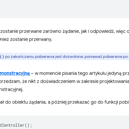
 zostanie przerwane zarówno żądanie, jak i odpowiedź, więc 
wnież zostanie przerwany.
po zakończeniu pobierania jest dozwolone, ponieważ pobieranie po p
()
emonstracyjną
– w momencie pisania tego artykułu jedyną prz
. Uprzedzam, że nikt z doświadczeniem w zakresie projektowania
nstracyjnej.
 do obiektu żądania, a później przekazać go do funkcji pobi
tController
();