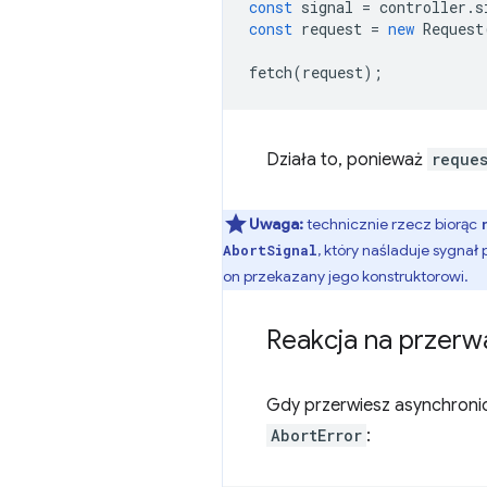
const
signal
=
controller
.
s
const
request
=
new
Request
fetch
(
request
);
Działa to, ponieważ
reques
Uwaga:
technicznie rzecz biorąc
, który naśladuje sygnał
AbortSignal
on przekazany jego konstruktorowi.
Reakcja na przerw
Gdy przerwiesz asynchronic
AbortError
: