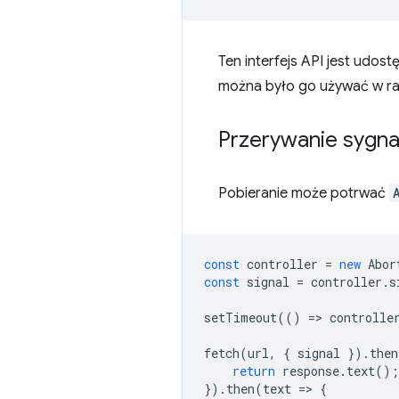
Ten interfejs API jest udos
można było go używać w ram
Przerywanie sygna
Pobieranie może potrwać
const
controller
=
new
Abor
const
signal
=
controller
.
s
setTimeout
(()
=
>
controlle
fetch
(
url
,
{
signal
}).
then
return
response
.
text
();
}).
then
(
text
=
>
{