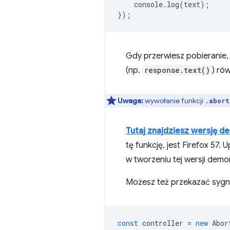
console
.
log
(
text
);
});
Gdy przerwiesz pobieranie,
(np.
response.text()
) ró
Uwaga:
wywołanie funkcji
.abort
Tutaj znajdziesz wersję d
tę funkcję, jest Firefox 57
w tworzeniu tej wersji demo
Możesz też przekazać sygnał
const
controller
=
new
Abor