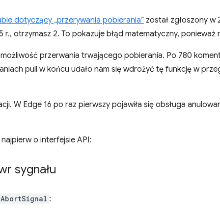
bie dotyczący „przerywania pobierania”
został zgłoszony w 20
5 r., otrzymasz 2. To pokazuje błąd matematyczny, ponieważ r
 możliwość przerwania trwającego pobierania. Po 780 komenta
aniach pull w końcu udało nam się wdrożyć tę funkcję w przeg
acji. W Edge 16 po raz pierwszy pojawiła się obsługa anulowan
najpierw o interfejsie API:
wr sygnału
AbortSignal
: