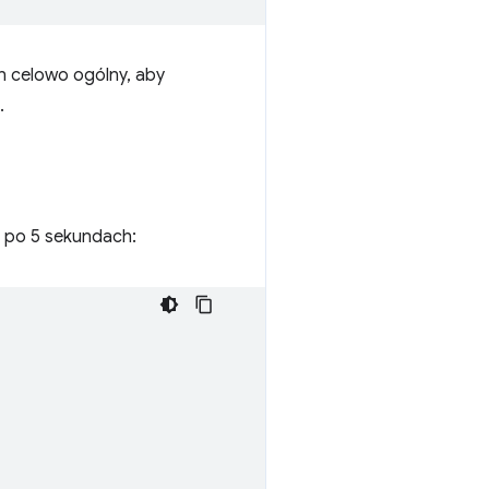
 on celowo ogólny, aby
.
a po 5 sekundach: