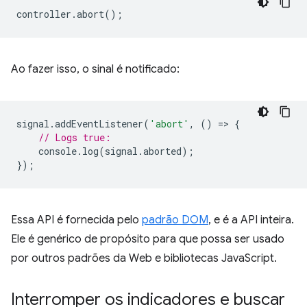
controller
.
abort
();
Ao fazer isso, o sinal é notificado:
signal
.
addEventListener
(
'abort'
,
()
=
>
{
// Logs true:
console
.
log
(
signal
.
aborted
);
});
Essa API é fornecida pelo
padrão DOM
, e é a API inteira.
Ele é genérico de propósito para que possa ser usado
por outros padrões da Web e bibliotecas JavaScript.
Interromper os indicadores e buscar