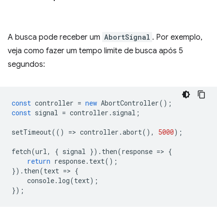
A busca pode receber um
AbortSignal
. Por exemplo,
veja como fazer um tempo limite de busca após 5
segundos:
const
controller
=
new
AbortController
();
const
signal
=
controller
.
signal
;
setTimeout
(()
=
>
controller
.
abort
(),
5000
);
fetch
(
url
,
{
signal
}).
then
(
response
=
>
{
return
response
.
text
();
}).
then
(
text
=
>
{
console
.
log
(
text
);
});