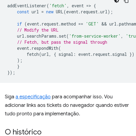
addEventListener
(
'fetch'
,
event
=
>
{
const
url
=
new
URL
(
event
.
request
.
url
);
if
(
event
.
request
.
method
==
'GET'
 && 
url
.
pathna
// Modify the URL
url
.
searchParams
.
set
(
'from-service-worker'
,
'tru
// Fetch, but pass the signal through
event
.
respondWith
(
fetch
(
url
,
{
signal
:
event
.
request
.
signal
})
);
}
});
Siga
a especificação
para acompanhar isso. Vou
adicionar links aos tickets do navegador quando estiver
tudo pronto para implementação.
O histórico