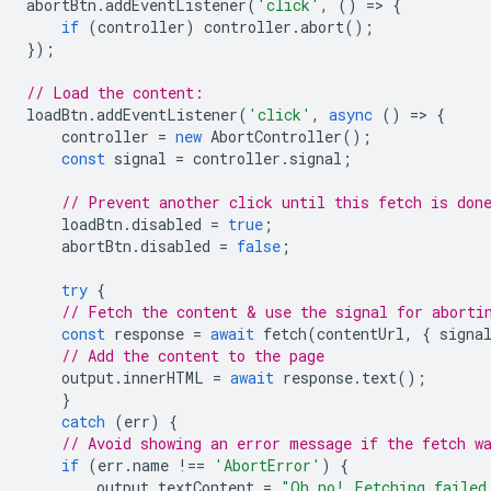
abortBtn
.
addEventListener
(
'click'
,
()
=
>
{
if
(
controller
)
controller
.
abort
();
});
// Load the content:
loadBtn
.
addEventListener
(
'click'
,
async
()
=
>
{
controller
=
new
AbortController
();
const
signal
=
controller
.
signal
;
// Prevent another click until this fetch is don
loadBtn
.
disabled
=
true
;
abortBtn
.
disabled
=
false
;
try
{
// Fetch the content & use the signal for aborti
const
response
=
await
fetch
(
contentUrl
,
{
signa
// Add the content to the page
output
.
innerHTML
=
await
response
.
text
();
}
catch
(
err
)
{
// Avoid showing an error message if the fetch w
if
(
err
.
name
!==
'AbortError'
)
{
output
.
textContent
=
"Oh no! Fetching failed