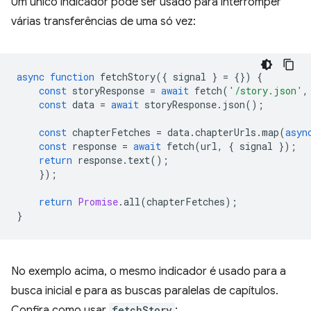
Um único indicador pode ser usado para interromper
várias transferências de uma só vez:
async
function
fetchStory
({
signal
}
=
{})
{
const
storyResponse
=
await
fetch
(
'/story.json'
,
const
data
=
await
storyResponse
.
json
();
const
chapterFetches
=
data
.
chapterUrls
.
map
(
asyn
const
response
=
await
fetch
(
url
,
{
signal
});
return
response
.
text
();
});
return
Promise
.
all
(
chapterFetches
);
}
No exemplo acima, o mesmo indicador é usado para a
busca inicial e para as buscas paralelas de capítulos.
Confira como usar
fetchStory
: