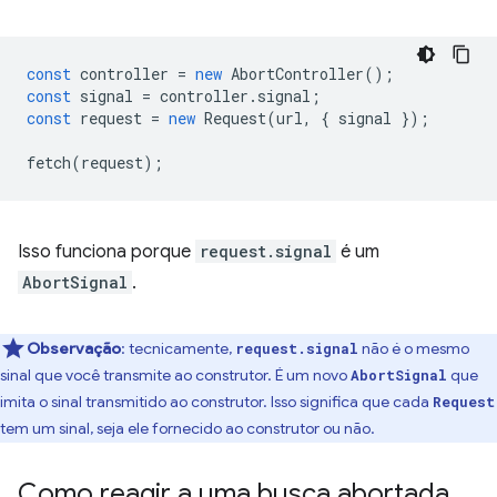
const
controller
=
new
AbortController
();
const
signal
=
controller
.
signal
;
const
request
=
new
Request
(
url
,
{
signal
});
fetch
(
request
);
Isso funciona porque
request.signal
é um
AbortSignal
.
Observação
:
tecnicamente,
não é o mesmo
request.signal
sinal que você transmite ao construtor. É um novo
que
AbortSignal
imita o sinal transmitido ao construtor. Isso significa que cada
Request
tem um sinal, seja ele fornecido ao construtor ou não.
Como reagir a uma busca abortada