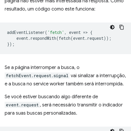
página não estiver mais interessada na resposta. Como
resultado, um código como este funciona:
addEventListener
(
'fetch'
,
event
=
>
{
event
.
respondWith
(
fetch
(
event
.
request
));
});
Se a página interromper a busca, o
fetchEvent.request.signal
vai sinalizar a interrupção,
e a busca no service worker também será interrompida.
Se você estiver buscando algo diferente de
event.request
, será necessário transmitir o indicador
para suas buscas personalizadas.