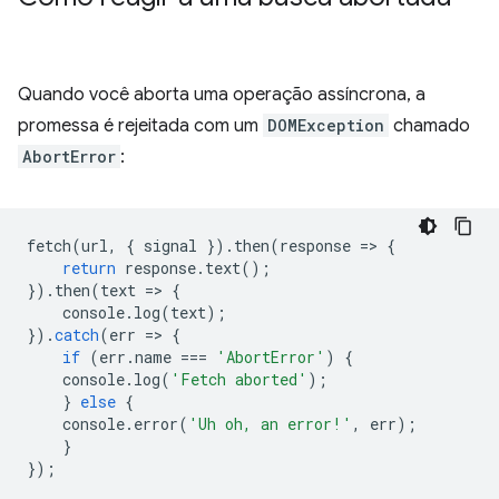
Quando você aborta uma operação assíncrona, a
promessa é rejeitada com um
DOMException
chamado
AbortError
:
fetch
(
url
,
{
signal
}).
then
(
response
=
>
{
return
response
.
text
();
}).
then
(
text
=
>
{
console
.
log
(
text
);
}).
catch
(
err
=
>
{
if
(
err
.
name
===
'AbortError'
)
{
console
.
log
(
'Fetch aborted'
);
}
else
{
console
.
error
(
'Uh oh, an error!'
,
err
);
}
});