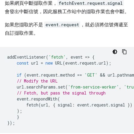
如果網頁中斷擷取作業，
fetchEvent.request.signal
會發出中斷信號，因此服務工作站中的擷取作業也會中斷。
如果您擷取的不是
event.request
，就必須將信號傳遞至
自訂擷取作業。
addEventListener
(
'fetch'
,
event
=
>
{
const
url
=
new
URL
(
event
.
request
.
url
);
if
(
event
.
request
.
method
==
'GET'
 && 
url
.
pathna
// Modify the URL
url
.
searchParams
.
set
(
'from-service-worker'
,
'tru
// Fetch, but pass the signal through
event
.
respondWith
(
fetch
(
url
,
{
signal
:
event
.
request
.
signal
})
);
}
});