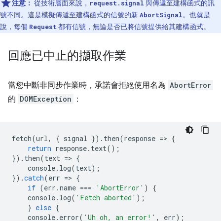
注意：
從技術層面來說，
與傳遞至建構函式的訊
request.signal
號不同。這是模擬傳遞至建構函式的信號的新
。也就是
AbortSignal
說，每個
都有信號，無論是否已將信號提供給其建構函式。
Request
回應已中止的擷取作業
當您中斷非同步作業時，承諾會拒絕使用名為
AbortError
的
DOMException
：
fetch
(
url
,
{
signal
}).
then
(
response
=
>
{
return
response
.
text
();
}).
then
(
text
=
>
{
console
.
log
(
text
);
}).
catch
(
err
=
>
{
if
(
err
.
name
===
'AbortError'
)
{
console
.
log
(
'Fetch aborted'
);
}
else
{
console
.
error
(
'Uh oh, an error!'
,
err
);