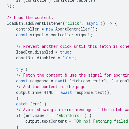
if
(
controller
)
controller
.
abort
();
});
// Load the content:
loadBtn
.
addEventListener
(
'click'
,
async
()
=
>
{
controller
=
new
AbortController
();
const
signal
=
controller
.
signal
;
// Prevent another click until this fetch is don
loadBtn
.
disabled
=
true
;
abortBtn
.
disabled
=
false
;
try
{
// Fetch the content & use the signal for aborti
const
response
=
await
fetch
(
contentUrl
,
{
signa
// Add the content to the page
output
.
innerHTML
=
await
response
.
text
();
}
catch
(
err
)
{
// Avoid showing an error message if the fetch w
if
(
err
.
name
!==
'AbortError'
)
{
output
.
textContent
=
"Oh no! Fetching failed
}