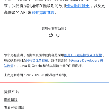
來，我們將探討如何在擷取期間啟用
優先順序變更
，以及更
高層級的 API 來
觀察擷取進度
。
這對你有幫助嗎？
除非另有註明，否則本頁面中的內容是採用
創用 CC 姓名標示 4.0 授權
，
程式碼範例則為
阿帕契 2.0 授權
。詳情請參閱《
Google Developers 網
站政策
》。Java 是 Oracle 和/或其關聯企業的註冊商標。
上次更新時間：2017-09-28 (世界標準時間)。
提供相片
提報錯誤
查看已知問題