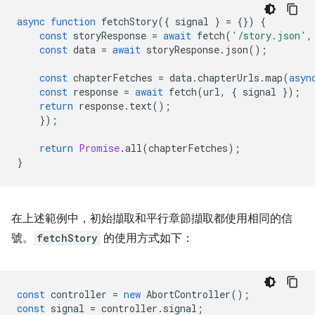
async
function
fetchStory
({
signal
}
=
{})
{
const
storyResponse
=
await
fetch
(
'/story.json'
,
const
data
=
await
storyResponse
.
json
();
const
chapterFetches
=
data
.
chapterUrls
.
map
(
asyn
const
response
=
await
fetch
(
url
,
{
signal
});
return
response
.
text
();
});
return
Promise
.
all
(
chapterFetches
);
}
在上述範例中，初始擷取和平行章節擷取都使用相同的信
號。
fetchStory
的使用方式如下：
const
controller
=
new
AbortController
();
const
signal
=
controller
.
signal
;