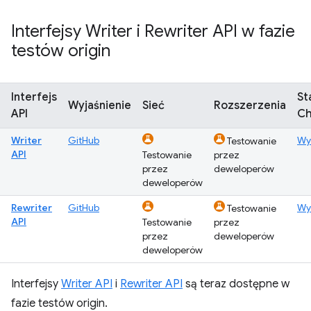
Interfejsy Writer i Rewriter API w fazie
testów origin
Interfejs
St
Wyjaśnienie
Sieć
Rozszerzenia
API
C
Writer
GitHub
Wy
Testowanie
API
Testowanie
przez
przez
deweloperów
deweloperów
Rewriter
GitHub
Wy
Testowanie
API
Testowanie
przez
przez
deweloperów
deweloperów
Interfejsy
Writer API
i
Rewriter API
są teraz dostępne w
fazie testów origin.