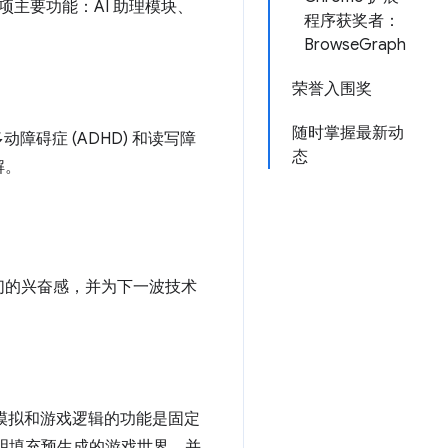
三项主要功能：AI 助理模块、
程序获奖者：
BrowseGraph
荣誉入围奖
随时掌握最新动
障碍症 (ADHD) 和读写障
态
解。
们的兴奋感，并为下一波技术
模拟和游戏逻辑的功能是固定
和说明填充预生成的游戏世界，并