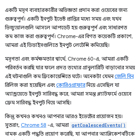
একটি মসৃণ ব্যবহারকারীর অভিজ্ঞতা প্রদান করা ওয়েবের জন্য
গুরুত্বপূর্ণ। একটি ইনপুট ইভেন্ট প্রাপ্তির মধ্যে সময় এবং যখন
ভিজ্যুয়ালগুলি আসলে আপডেট হয় গুরুত্বপূর্ণ এবং সাধারণত
কম কাজ করা গুরুত্বপূর্ণ। Chrome-এর বিগত কয়েকটি প্রকাশে,
আমরা এই ডিভাইসগুলিতে ইনপুট লেটেন্সি কমিয়েছি।
মসৃণতা এবং কর্মক্ষমতার স্বার্থে, Chrome 60-এ, আমরা একটি
পরিবর্তন করছি যার ফলে প্রদত্ত তথ্যের গ্রানুলারিটি বাড়ানোর সময়
এই ঘটনাগুলি কম ফ্রিকোয়েন্সিতে ঘটে। অনেকটা যেমন
জেলি বিন
রিলিজ করা হয়েছিল এবং
কোরিওগ্রাফার
নিয়ে এসেছিল যা
অ্যান্ড্রয়েডে ইনপুট সারিবদ্ধ করে, আমরা সমস্ত প্ল্যাটফর্মে ওয়েবে
ফ্রেম সারিবদ্ধ ইনপুট নিয়ে আসছি।
কিন্তু কখনও কখনও আপনার আরও ইভেন্টের প্রয়োজন হয়।
সুতরাং,
Chrome 58
-এ, আমরা
getCoalescedEvents()
নামক একটি পদ্ধতি প্রয়োগ করেছি, যা আপনার অ্যাপ্লিকেশনটিকে