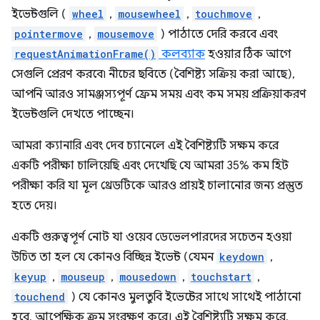
ইভেন্টগুলি (
wheel
,
mousewheel
,
touchmove
,
pointermove
,
mousemove
) পাঠাতে দেরি করবে এবং
requestAnimationFrame()
কলব্যাক
হওয়ার ঠিক আগে
সেগুলি প্রেরণ করবে৷ নীচের ছবিতে (বৈশিষ্ট্য সক্রিয় করা আছে),
আপনি আরও সামঞ্জস্যপূর্ণ ফ্রেম সময় এবং কম সময় প্রক্রিয়াকরণ
ইভেন্টগুলি দেখতে পাচ্ছেন।
আমরা ক্যানারি এবং দেব চ্যানেলে এই বৈশিষ্ট্যটি সক্ষম করে
একটি পরীক্ষা চালিয়েছি এবং দেখেছি যে আমরা 35% কম হিট
পরীক্ষা করি যা মূল থ্রেডটিকে আরও প্রায়ই চালানোর জন্য প্রস্তুত
হতে দেয়।
একটি গুরুত্বপূর্ণ নোট যা ওয়েব ডেভেলপারদের সচেতন হওয়া
উচিত তা হল যে কোনও বিচ্ছিন্ন ইভেন্ট (যেমন
keydown
,
keyup
,
mouseup
,
mousedown
,
touchstart
,
touchend
) যে কোনও মুলতুবি ইভেন্টের সাথে সাথেই পাঠানো
হবে, আপেক্ষিক ক্রম সংরক্ষণ করে। এই বৈশিষ্ট্যটি সক্ষম করে,