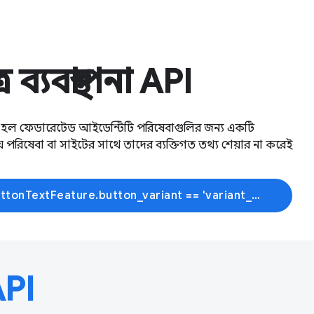
্যবস্থাপনা API
 হল ফেডারেটেড আইডেন্টিটি পরিষেবাগুলির জন্য একটি
পরিষেবা বা সাইটের সাথে তাদের ব্যক্তিগত তথ্য শেয়ার না করেই
{% if dynamic_data.experiments.IdentityButtonTextFeature.button_variant == 'variant_a' %}আরো জানুন{% else %}শেখা শুরু করুন{% endif %}
API