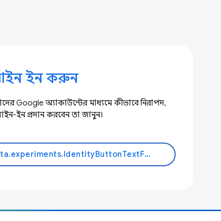
সাইন ইন করুন
ের Google অ্যাকাউন্টের মাধ্যমে কীভাবে নিরাপদ,
ইন-ইন প্রদান করবেন তা জানুন।
{% if dynamic_data.experiments.IdentityButtonTextFeature.button_variant == 'variant_a' %}আরো জানুন{% else %}ডক পড়ুন{% endif %}