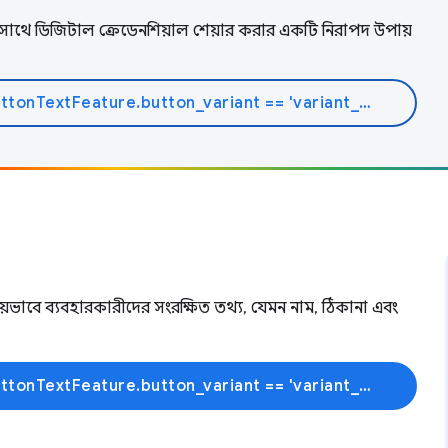
াথে ডিজিটাল ক্রেডেনশিয়াল শেয়ার করার একটি নিরাপদ উপায়
{% if dynamic_data.experiments.IdentityButtonTextFeature.button_variant == 'variant_a' %}আরো জানুন{% else %}ডক পড়ুন{% endif %}
িয়ভাবে ব্যবহারকারীদের সংরক্ষিত তথ্য, যেমন নাম, ঠিকানা এবং
{% if dynamic_data.experiments.IdentityButtonTextFeature.button_variant == 'variant_a' %}আরো জানুন{% else %}শেখা শুরু করুন{% endif %}