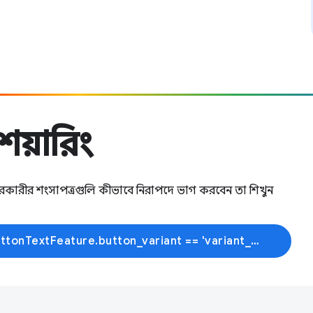
েয়ারিং
রকারীর শংসাপত্রগুলি কীভাবে নিরাপদে ভাগ করবেন তা শিখুন
{% if dynamic_data.experiments.IdentityButtonTextFeature.button_variant == 'variant_a' %}আরো জানুন{% else %}শেখা শুরু করুন{% endif %}