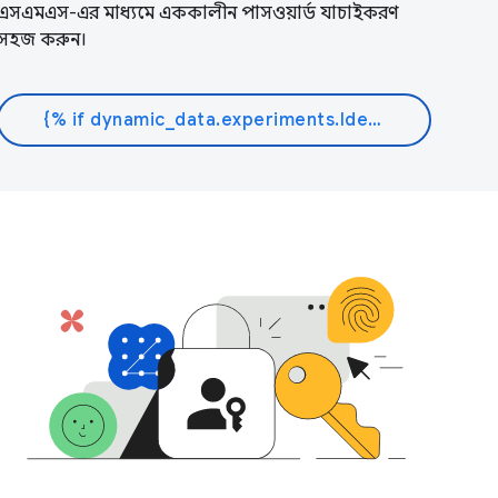
এসএমএস-এর মাধ্যমে এককালীন পাসওয়ার্ড যাচাইকরণ
সহজ করুন।
{% if dynamic_data.experiments.IdentityButtonTextFeature.button_variant == 'variant_a' %}আরো জানুন{% else %}ডক পড়ুন{% endif %}