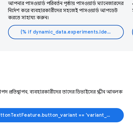
আপনার পাসওয়ার্ড পরিবর্তন পৃষ্ঠায় পাসওয়ার্ড ম্যানেজারদের
নির্দেশ করে ব্যবহারকারীদের সহজেই পাসওয়ার্ড আপডেট
করতে সাহায্য করুন।
{% if dynamic_data.experiments.IdentityButtonTextFeature.button_variant == 'variant_a' %}আরো জানুন{% else %}ডক পড়ুন{% endif %}
 প্রতিস্থাপন, ব্যবহারকারীদের তাদের ডিভাইসের স্ক্রীন আনলক
{% if dynamic_data.experiments.IdentityButtonTextFeature.button_variant == 'variant_a' %}আরো জানুন{% else %}শেখা শুরু করুন{% endif %}