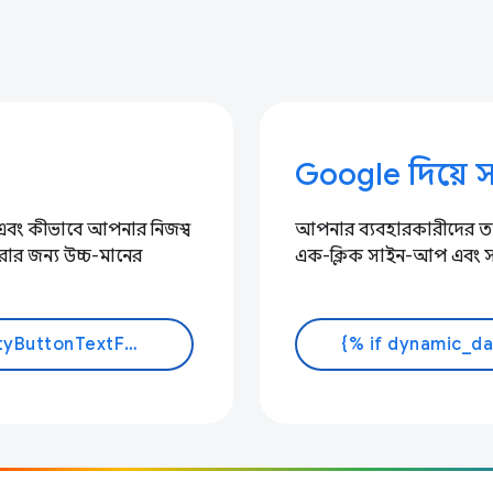
Google দিয়ে 
 এবং কীভাবে আপনার নিজস্ব
আপনার ব্যবহারকারীদের তাদ
রার জন্য উচ্চ-মানের
এক-ক্লিক সাইন-আপ এবং সা
{% if dynamic_data.experiments.IdentityButtonTextFeature.button_variant == 'variant_a' %}আরো জানুন{% else %}ডক্স পড়ুন{% endif %}