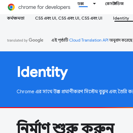
ডক্স
কেস স্টাডিজ
কর্মক্ষমতা
CSS এবং UI, CSS এবং UI, CSS এবং UI
Identity
এই পৃষ্ঠাটি
Cloud Translation API
অনুবাদ করেছে
Identity
Chrome এর সাথে উন্নত প্রমাণীকরণ সিস্টেম বুঝুন এবং তৈরি ক
নির্মাণ শুরু করুন