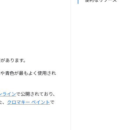
便利なリソース
要があります。
色や青色が最もよく使用され
ンライン
で公開されており、
た、
クロマキー ペイント
で