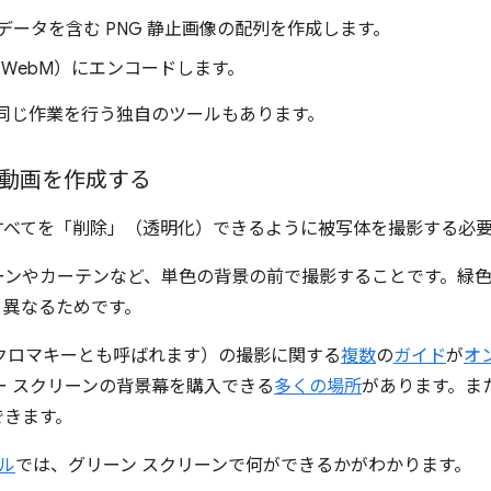
データを含む PNG 静止画像の配列を作成します。
 WebM）にエンコードします。
同じ作業を行う独自のツールもあります。
ン動画を作成する
すべてを「削除」（透明化）できるように被写体を撮影する必
ーンやカーテンなど、単色の背景の前で撮影することです。緑
と異なるためです。
クロマキーとも呼ばれます）の撮影に関する
複数
の
ガイド
が
オ
ー スクリーンの背景幕を購入できる
多くの場所
があります。ま
できます。
ール
では、グリーン スクリーンで何ができるかがわかります。