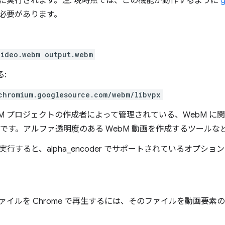
に実行されます。注: 現時点では、この機能が動作するように
必要があります。
ideo.webm output.webm
る:
chromium.googlesource.com/webm/libvpx
は、WebM プロジェクトの作成者によって管理されている、WebM
です。アルファ透明度のある WebM 動画を作成するツールな
行すると、alpha_encoder でサポートされているオプシ
ファイルを Chrome で再生するには、そのファイルを動画要