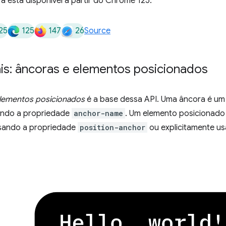
 está disponível a partir do Chrome 125.
25
125
147
26
Source
ais: âncoras e elementos posicionados
lementos posicionados
é a base dessa API. Uma âncora é u
ando a propriedade
anchor-name
. Um elemento posicionado
sando a propriedade
position-anchor
ou explicitamente u