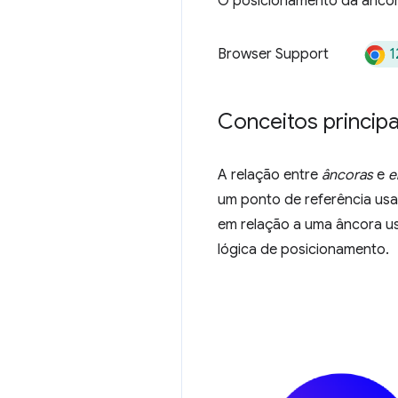
O posicionamento da âncora
1
Browser Support
Conceitos princip
A relação entre
âncoras
e
e
um ponto de referência us
em relação a uma âncora u
lógica de posicionamento.