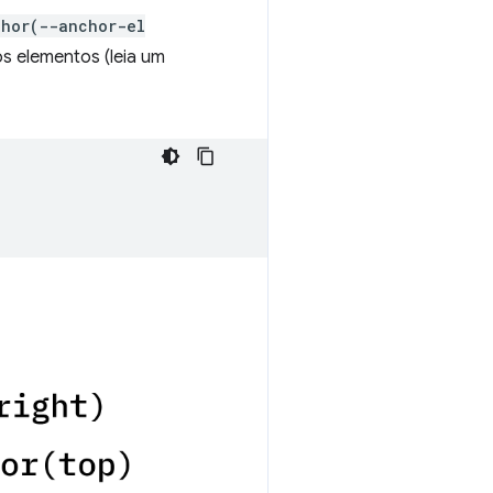
chor(--anchor-el
os elementos (leia um