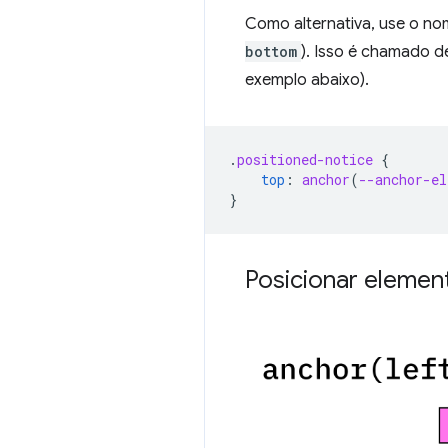
Como alternativa, use o n
bottom
). Isso é chamado 
exemplo abaixo).
.
positioned-notice
{
top
:
anchor
(
--anchor-el
}
Posicionar elemen