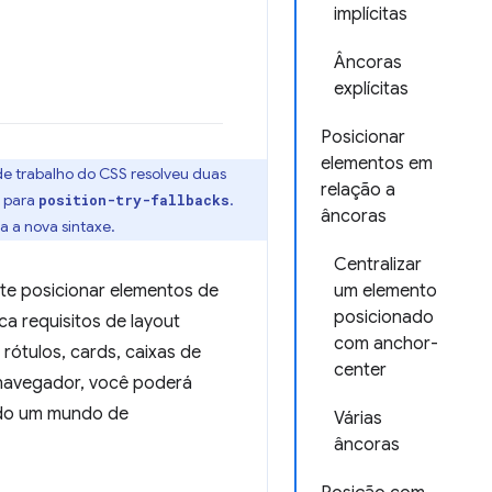
implícitas
Âncoras
explícitas
Posicionar
elementos em
de trabalho do CSS resolveu duas
relação a
para
.
position-try-fallbacks
âncoras
 a nova sintaxe.
Centralizar
te posicionar elementos de
um elemento
posicionado
ica requisitos de layout
com anchor-
rótulos, cards, caixas de
center
 navegador, você poderá
indo um mundo de
Várias
âncoras