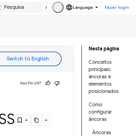
/
Fazer login
Nesta página
Conceitos
principais:
âncoras e
Isso foi útil?
elementos
posicionados
Como
configurar
CSS
âncoras
Âncoras