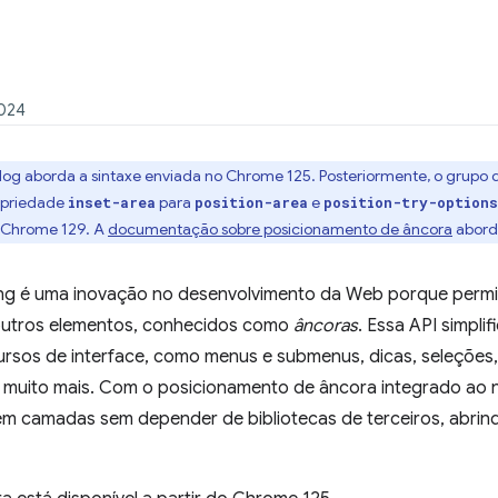
2024
og aborda a sintaxe enviada no Chrome 125. Posteriormente, o grupo 
opriedade
para
e
inset-area
position-area
position-try-options
o Chrome 129. A
documentação sobre posicionamento de âncora
aborda
ing é uma inovação no desenvolvimento da Web porque permi
 outros elementos, conhecidos como
âncoras
. Essa API simplif
rsos de interface, como menus e submenus, dicas, seleções, 
e muito mais. Com o posicionamento de âncora integrado ao
o em camadas sem depender de bibliotecas de terceiros, abr