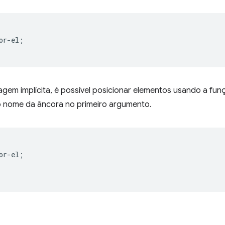
or-el
;
em implícita, é possível posicionar elementos usando a fu
 o nome da âncora no primeiro argumento.
or-el
;