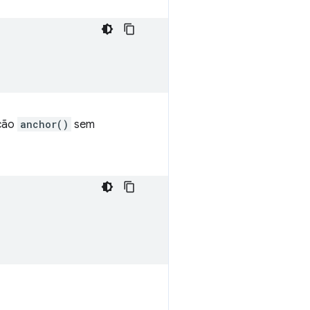
nção
anchor()
sem