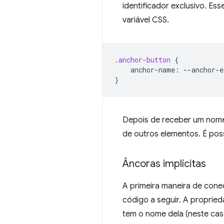
identificador exclusivo. Es
variável CSS.
.
anchor-button
{
anchor-name
:
--
anchor-e
}
Depois de receber um nom
de outros elementos. É pos
Âncoras implícitas
A primeira maneira de con
código a seguir. A proprie
tem o nome dela (neste ca