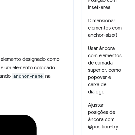
Posição com
inset-area
Dimensionar
elementos com
anchor-size()
Usar âncora
com elementos
m elemento designado como
de camada
 é um elemento colocado
superior, como
sando
anchor-name
na
popover e
caixa de
diálogo
Ajustar
posições de
âncora com
@position-try