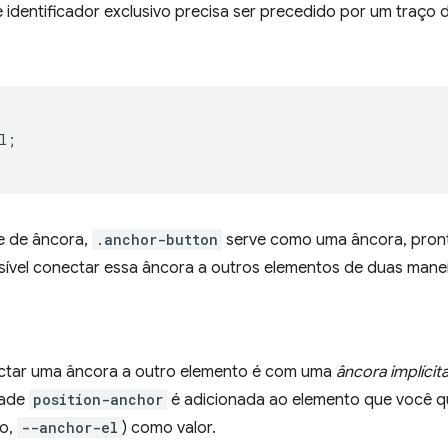
se identificador exclusivo precisa ser precedido por um traç
l
;
e de âncora,
.anchor-button
serve como uma âncora, pront
sível conectar essa âncora a outros elementos de duas manei
ectar uma âncora a outro elemento é com uma
âncora implícit
dade
position-anchor
é adicionada ao elemento que você q
so,
--anchor-el
) como valor.