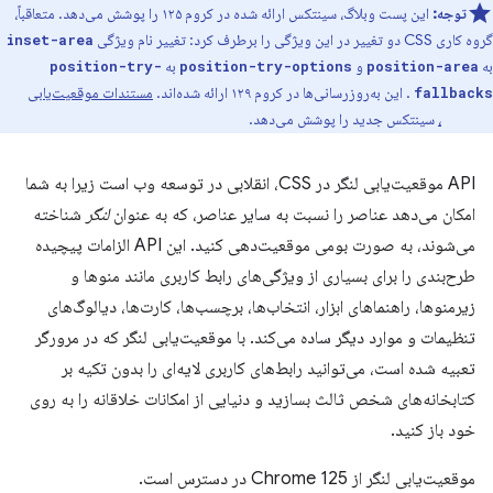
توجه:
این پست وبلاگ، سینتکس ارائه شده در کروم ۱۲۵ را پوشش می‌دهد. متعاقباً،
گروه کاری CSS دو تغییر در این ویژگی را برطرف کرد: تغییر نام ویژگی
inset-area
به
و
به
position-try-
position-try-options
position-area
. این به‌روزرسانی‌ها در کروم ۱۲۹ ارائه شده‌اند.
مستندات موقعیت‌یابی
fallbacks
Anchor،
سینتکس جدید را پوشش می‌دهد.
API موقعیت‌یابی لنگر در CSS، انقلابی در توسعه وب است زیرا به شما
امکان می‌دهد عناصر را نسبت به سایر عناصر، که به عنوان
لنگر
شناخته
می‌شوند، به صورت بومی موقعیت‌دهی کنید. این API الزامات پیچیده
طرح‌بندی را برای بسیاری از ویژگی‌های رابط کاربری مانند منوها و
زیرمنوها، راهنماهای ابزار، انتخاب‌ها، برچسب‌ها، کارت‌ها، دیالوگ‌های
تنظیمات و موارد دیگر ساده می‌کند. با موقعیت‌یابی لنگر که در مرورگر
تعبیه شده است، می‌توانید رابط‌های کاربری لایه‌ای را بدون تکیه بر
کتابخانه‌های شخص ثالث بسازید و دنیایی از امکانات خلاقانه را به روی
خود باز کنید.
موقعیت‌یابی لنگر از Chrome 125 در دسترس است.