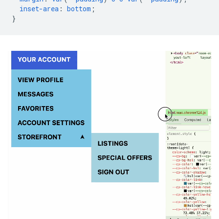
inset-area
:
bottom
;
}