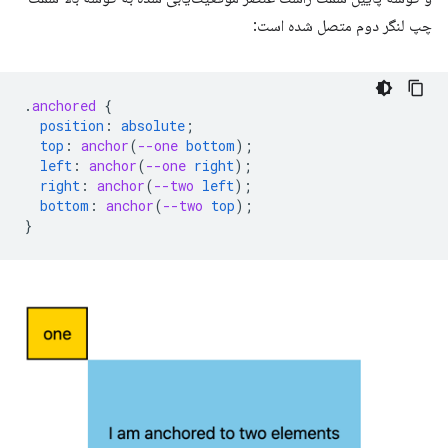
چپ لنگر دوم متصل شده است:
.
anchored
{
position
:
absolute
;
top
:
anchor
(
--one
bottom
);
left
:
anchor
(
--one
right
);
right
:
anchor
(
--two
left
);
bottom
:
anchor
(
--two
top
);
}