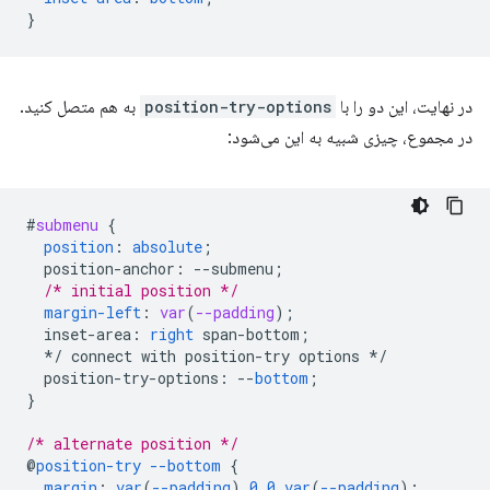
}
در نهایت، این دو را با
position-try-options
به هم متصل کنید.
در مجموع، چیزی شبیه به این می‌شود:
#
submenu
{
position
:
absolute
;
position-anchor
:
--
submenu
;
/* initial position */
margin-left
:
var
(
--padding
);
inset-area
:
right
span-bottom
;
*/
connect
with
position-try
options
*/
position-try-options
:
--
bottom
;
}
/* alternate position */
@
position-try
--bottom
{
margin
:
var
(
--padding
)
0
0
var
(
--padding
);