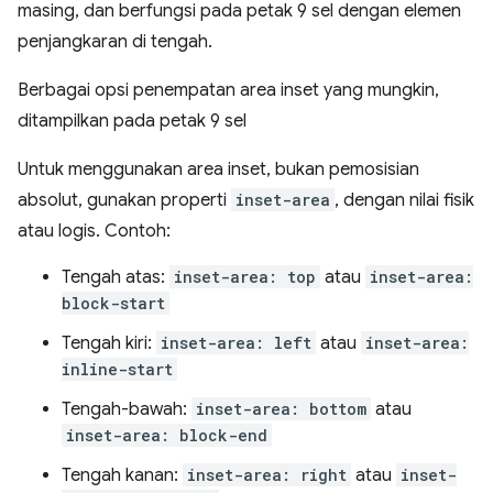
masing, dan berfungsi pada petak 9 sel dengan elemen
penjangkaran di tengah.
Berbagai opsi penempatan area inset yang mungkin,
ditampilkan pada petak 9 sel
Untuk menggunakan area inset, bukan pemosisian
absolut, gunakan properti
inset-area
, dengan nilai fisik
atau logis. Contoh:
Tengah atas:
inset-area: top
atau
inset-area:
block-start
Tengah kiri:
inset-area: left
atau
inset-area:
inline-start
Tengah-bawah:
inset-area: bottom
atau
inset-area: block-end
Tengah kanan:
inset-area: right
atau
inset-