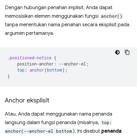
Dengan hubungan penahan implisit, Anda dapat
memosisikan elemen menggunakan fungsi
anchor()
tanpa menentukan nama penahan secara eksplisit pada
argumen pertamanya.
.
positioned-notice
{
position-anchor
:
--
anchor-el
;
top
:
anchor
(
bottom
);
}
Anchor eksplisit
Atau, Anda dapat menggunakan nama penanda
langsung dalam fungsi penanda (misalnya,
top:
anchor(--anchor-el bottom
). Ini disebut
penanda