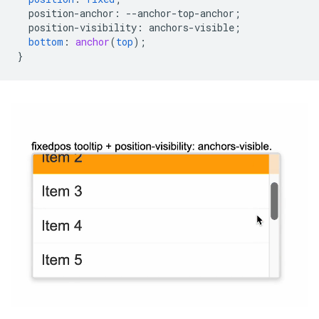
position-anchor
:
--
anchor-top-anchor
;
position-visibility
:
anchors-visible
;
bottom
:
anchor
(
top
);
}