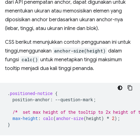
dari API penempatan anchor, dapat digunakan untuk
menentukan ukuran atau memosisikan elemen yang
diposisikan anchor berdasarkan ukuran anchor-nya
(lebar, tinggi, atau ukuran inline dan blok).
CSS berikut menunjukkan contoh penggunaan ini untuk
tinggi,menggunakan
anchor-size(height)
dalam
fungsi
calc()
untuk menetapkan tinggi maksimum
tooltip menjadi dua kali tinggi penanda.
.
positioned-notice
{
position-anchor
:
--
question-mark
;
/*  set max height of the tooltip to 2x height of 
max-height
:
calc
(
anchor-size
(
height
)
*
2
);
}