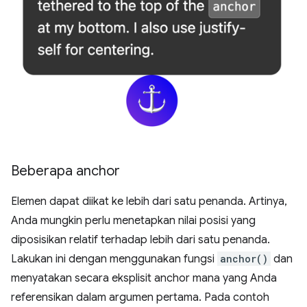
Beberapa anchor
Elemen dapat diikat ke lebih dari satu penanda. Artinya,
Anda mungkin perlu menetapkan nilai posisi yang
diposisikan relatif terhadap lebih dari satu penanda.
Lakukan ini dengan menggunakan fungsi
anchor()
dan
menyatakan secara eksplisit anchor mana yang Anda
referensikan dalam argumen pertama. Pada contoh