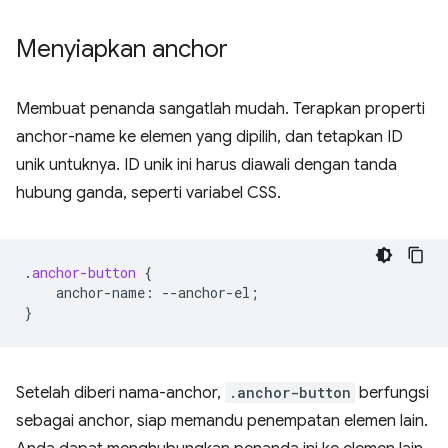
Menyiapkan anchor
Membuat penanda sangatlah mudah. Terapkan properti
anchor-name ke elemen yang dipilih, dan tetapkan ID
unik untuknya. ID unik ini harus diawali dengan tanda
hubung ganda, seperti variabel CSS.
.
anchor-button
{
anchor-name
:
--
anchor-el
;
}
Setelah diberi nama-anchor,
.anchor-button
berfungsi
sebagai anchor, siap memandu penempatan elemen lain.