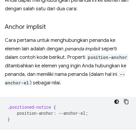
Anda dapat menghubungkan penanda ini ke elemen lain
dengan salah satu dari dua cara:
Anchor implisit
Cara pertama untuk menghubungkan penanda ke
elemen lain adalah dengan
penanda implisit
seperti
dalam contoh kode berikut. Properti
position-anchor
ditambahkan ke elemen yang ingin Anda hubungkan ke
penanda, dan memiliki nama penanda (dalam hal ini
--
anchor-el
) sebagai nilai.
.
positioned-notice
{
position-anchor
:
--
anchor-el
;
}