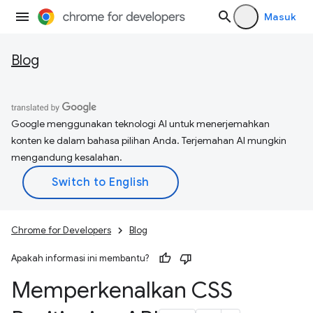
Masuk
Blog
Google menggunakan teknologi AI untuk menerjemahkan
konten ke dalam bahasa pilihan Anda. Terjemahan AI mungkin
mengandung kesalahan.
Chrome for Developers
Blog
Apakah informasi ini membantu?
Memperkenalkan CSS