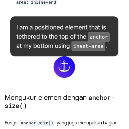
area: inline-end
Mengukur elemen dengan
anchor-
size(
)
Fungsi
anchor-size()
, yang juga merupakan bagian