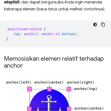
eksplisit
, dan dapat berguna jika Anda ingin menandai
beberapa elemen (baca terus untuk melihat contohnya).
.
positioned-notice
{
top
:
anchor
(
--anchor-el
bottom
);
}
Memosisikan elemen relatif terhadap
anchor