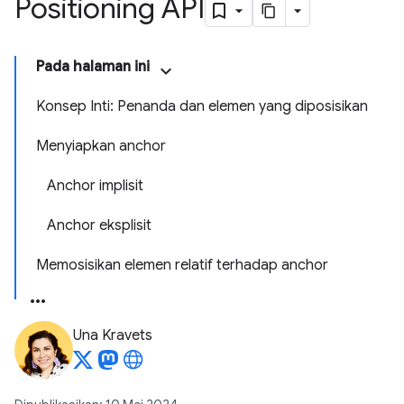
Positioning API
Pada halaman ini
Konsep Inti: Penanda dan elemen yang diposisikan
Menyiapkan anchor
Anchor implisit
Anchor eksplisit
Memosisikan elemen relatif terhadap anchor
Una Kravets