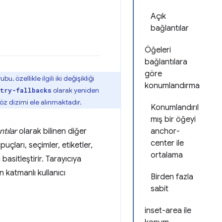
Açık
bağlantılar
Öğeleri
bağlantılara
göre
zellikle ilgili iki değişikliği
konumlandırma
olarak yeniden
-try-fallbacks
öz dizimi ele alınmaktadır.
Konumlandırıl
mış bir öğeyi
ntılar
olarak bilinen diğer
anchor-
center ile
çları, seçimler, etiketler,
ortalama
basitleştirir. Tarayıcıya
 katmanlı kullanıcı
Birden fazla
sabit
inset-area ile