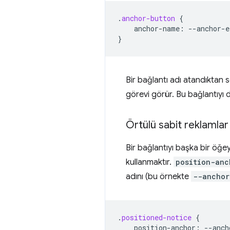
.
anchor-button
{
anchor-name
:
--
anchor-e
}
Bir bağlantı adı atandıktan
görevi görür. Bu bağlantıyı di
Örtülü sabit reklamlar
Bir bağlantıyı başka bir öğe
kullanmaktır.
position-anc
adını (bu örnekte
--anchor
.
positioned-notice
{
position-anchor
:
--
anch