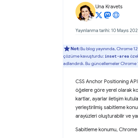
Una Kravets
Yayınlanma tarihi: 10 Mayıs 20
Not:
Bu blog yayınında, Chrome 125'
çözüme kavuşturdu:
özel
inset-area
adlandırdı. Bu güncellemeler Chrome 
CSS Anchor Positioning API, 
öğelere göre yerel olarak kon
kartlar, ayarlar iletişim kutu
yerleştirilmiş sabitleme kon
arayüzleri oluşturabilir ve yar
Sabitleme konumu, Chrome 125