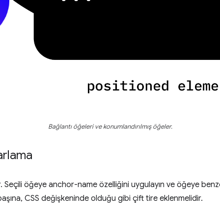
Bağlantı öğeleri ve konumlandırılmış öğeler.
yarlama
. Seçili öğeye anchor-name özelliğini uygulayın ve öğeye benzer
aşına, CSS değişkeninde olduğu gibi çift tire eklenmelidir.