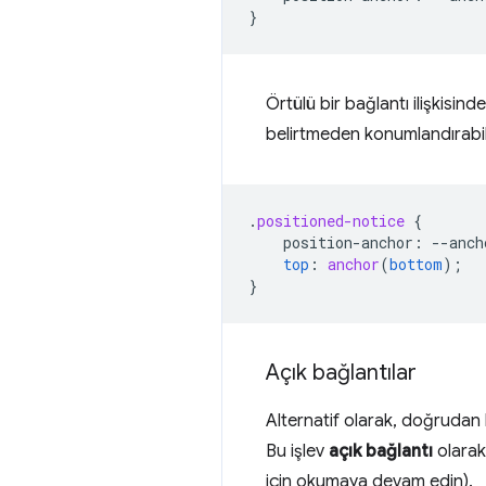
}
Örtülü bir bağlantı ilişkisind
belirtmeden konumlandırabili
.
positioned-notice
{
position-anchor
:
--
anch
top
:
anchor
(
bottom
);
}
Açık bağlantılar
Alternatif olarak, doğrudan b
Bu işlev
açık bağlantı
olarak 
için okumaya devam edin).