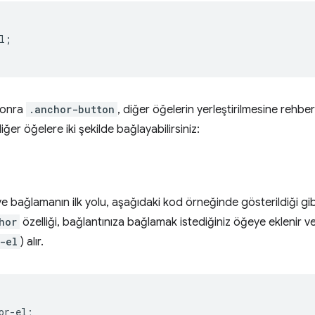
l
;
 sonra
.anchor-button
, diğer öğelerin yerleştirilmesine rehber
ğer öğelere iki şekilde bağlayabilirsiniz:
ye bağlamanın ilk yolu, aşağıdaki kod örneğinde gösterildiği gi
hor
özelliği, bağlantınıza bağlamak istediğiniz öğeye eklenir v
-el
) alır.
or-el
;