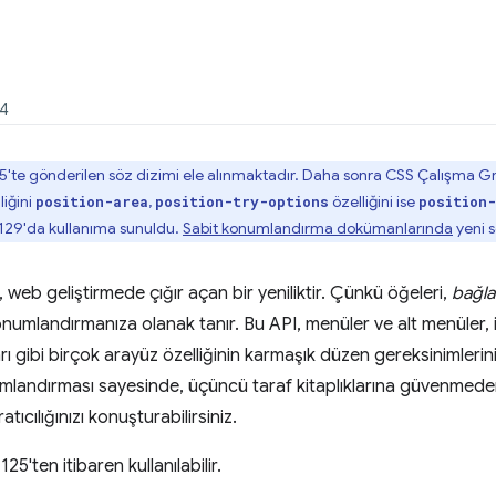
24
te gönderilen söz dizimi ele alınmaktadır. Daha sonra CSS Çalışma Grubu, ö
liğini
,
özelliğini ise
position-area
position-try-options
position
129'da kullanıma sunuldu.
Sabit konumlandırma dokümanlarında
yeni s
web geliştirmede çığır açan bir yeniliktir. Çünkü öğeleri,
bağla
umlandırmanıza olanak tanır. Bu API, menüler ve alt menüler, ipu
ları gibi birçok arayüz özelliğinin karmaşık düzen gereksinimlerini 
umlandırması sayesinde, üçüncü taraf kitaplıklarına güvenmeden
atıcılığınızı konuşturabilirsiniz.
'ten itibaren kullanılabilir.