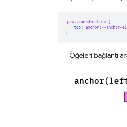
.
positioned-notice
{
top
:
anchor
(
--anchor-el
}
Öğeleri bağlantıl