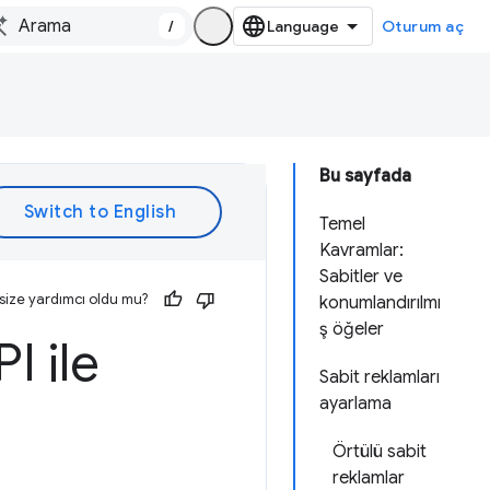
/
Oturum aç
Bu sayfada
Temel
Kavramlar:
Sabitler ve
size yardımcı oldu mu?
konumlandırılmı
ş öğeler
 ile
Sabit reklamları
ayarlama
Örtülü sabit
reklamlar