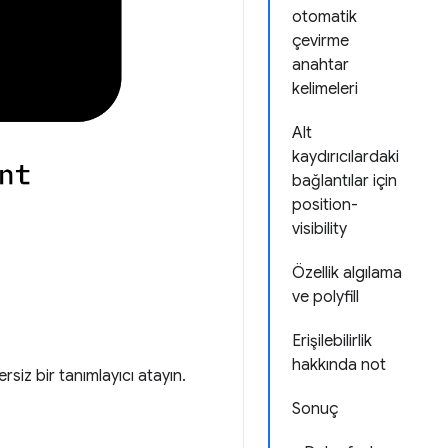
otomatik
çevirme
anahtar
kelimeleri
Alt
kaydırıcılardaki
bağlantılar için
position-
visibility
Özellik algılama
ve polyfill
Erişilebilirlik
hakkında not
siz bir tanımlayıcı atayın.
Sonuç