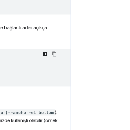
de bağlantı adını açıkça
hor(--anchor-el bottom
).
zde kullanışlı olabilir (örnek