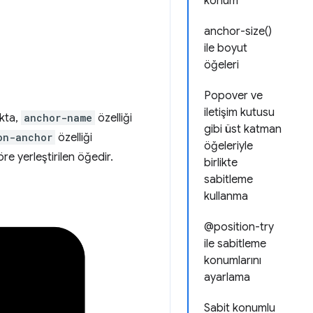
konum
anchor-size()
ile boyut
öğeleri
Popover ve
iletişim kutusu
okta,
anchor-name
özelliği
gibi üst katman
on-anchor
özelliği
öğeleriyle
öre yerleştirilen öğedir.
birlikte
sabitleme
kullanma
@position-try
ile sabitleme
konumlarını
ayarlama
Sabit konumlu