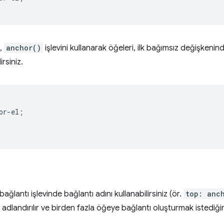
e,
anchor()
işlevini kullanarak öğeleri, ilk bağımsız değişkenin
rsiniz.
or-el
;
ağlantı işlevinde bağlantı adını kullanabilirsiniz (ör.
top: anc
adlandırılır ve birden fazla öğeye bağlantı oluşturmak istediğini