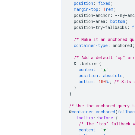
position
:
fixed
;
margin-top
:
1
rem
;
position-anchor
:
--
my-anc
position-area
:
bottom
;
position-try-fallbacks
:
f
/* Make it an anchored qu
container-type
:
anchored
;
/* Add a default "up" ar
&
::before
{
content
:
'▲'
;
position
:
absolute
;
bottom
:
100
%
;
/* Sits 
}
}
/* Use the anchored query t
@
container
anchored
(
fallbac
.
tooltip
::
before
{
/* The 'top' fallback w
content
:
'▼'
;