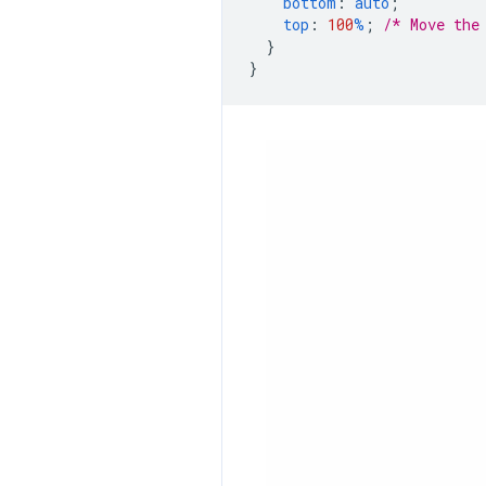
bottom
:
auto
;
top
:
100
%
;
/* Move the
}
}