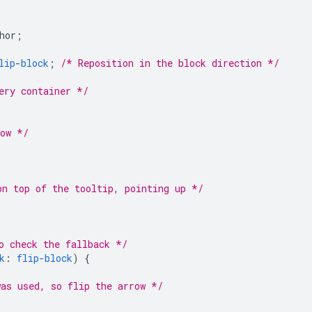
hor
;
lip
-
block
;
/* Reposition in the block direction */
ery container */
row */
on top of the tooltip, pointing up */
o check the fallback */
k
:
flip-block
)
{
as used, so flip the arrow */