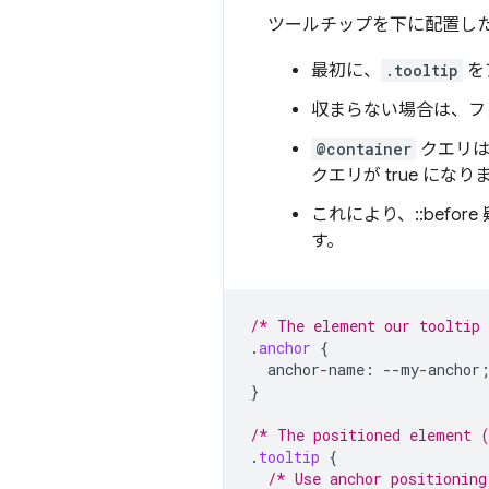
ツールチップを下に配置し
最初に、
.tooltip
を
収まらない場合は、フ
@container
クエリは
クエリが true になり
これにより、::bef
す。
/* The element our tooltip 
.
anchor
{
anchor-name
:
--
my-anchor
}
/* The positioned element 
.
tooltip
{
/* Use anchor positioning