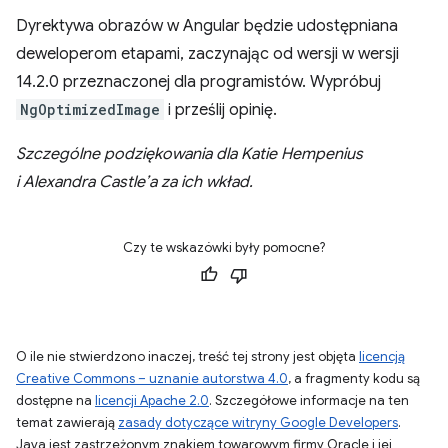
Dyrektywa obrazów w Angular będzie udostępniana
deweloperom etapami, zaczynając od wersji w wersji
14.2.0 przeznaczonej dla programistów. Wypróbuj
NgOptimizedImage
i prześlij opinię.
Szczególne podziękowania dla Katie Hempenius
i Alexandra Castle’a za ich wkład.
Czy te wskazówki były pomocne?
O ile nie stwierdzono inaczej, treść tej strony jest objęta
licencją
Creative Commons – uznanie autorstwa 4.0
, a fragmenty kodu są
dostępne na
licencji Apache 2.0
. Szczegółowe informacje na ten
temat zawierają
zasady dotyczące witryny Google Developers
.
Java jest zastrzeżonym znakiem towarowym firmy Oracle i jej