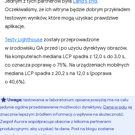
Jednym z tych partnerów była
Land's End
.
Oczekiwaliśmy, że ich witryna będzie dobrym przykładem
testowym wyników, które mogą uzyskać prawdziwe
aplikacje.
Testy Lighthouse
zostały przeprowadzone
w środowisku QA przed i po użyciu dyrektywy obrazów.
Na komputerach mediana LCP spadła z 12,0 s do 3,0 s,
co oznacza poprawę o 75%. Na urządzeniach mobilnych
mediana LCP spadła z 20,2 s na 12,0 s (poprawa
o 40,6%).
Uwaga:
testowanie w laboratorium opisane powyżej ma na celu
jedynie ogólne przedstawienie możliwości dyrektywy.
Dane w polu
są
znacznie lepszym źródłem informacji o wpływie na skuteczność.
Zespół Aurora współpracuje obecnie z kilkoma partnerami
produkcyjnymi, aby uzyskać te dane. Post na blogu zostanie