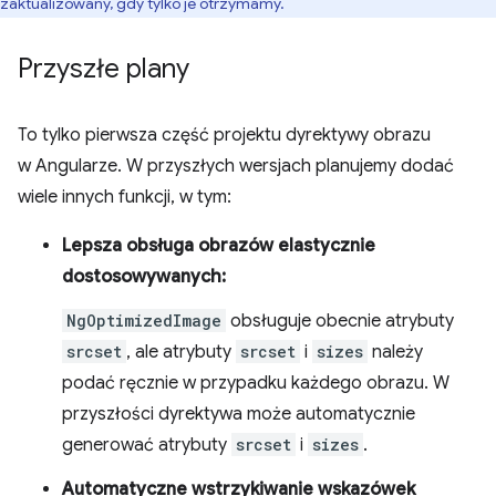
zaktualizowany, gdy tylko je otrzymamy.
Przyszłe plany
To tylko pierwsza część projektu dyrektywy obrazu
w Angularze. W przyszłych wersjach planujemy dodać
wiele innych funkcji, w tym:
Lepsza obsługa obrazów elastycznie
dostosowywanych:
NgOptimizedImage
obsługuje obecnie atrybuty
srcset
, ale atrybuty
srcset
i
sizes
należy
podać ręcznie w przypadku każdego obrazu. W
przyszłości dyrektywa może automatycznie
generować atrybuty
srcset
i
sizes
.
Automatyczne wstrzykiwanie wskazówek