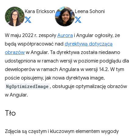
Kara Erickson
Leena Sohoni
W maju 2022 r. zespoły
Aurora
i Angular ogłosiły, że
będą współpracować nad
dyrektywą dotyczącą
obrazów
w Angular. Ta dyrektywa została niedawno
udostępniona w ramach wersji w poziomie podglądu dla
deweloperów w ramach Angulara w wersji 14.2. W tym
poście opisujemy, jak nowa dyrektywa image,
NgOptimizedImage
, obsługuje optymalizację obrazów
w Angular.
Tło
Zdjęcia są częstym i kluczowym elementem wygody