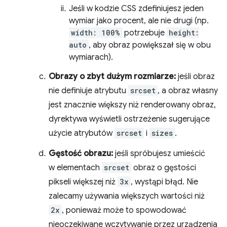
Jeśli w kodzie CSS zdefiniujesz jeden
wymiar jako procent, ale nie drugi (np.
width: 100%
potrzebuje
height:
auto
, aby obraz powiększał się w obu
wymiarach).
Obrazy o zbyt dużym rozmiarze:
jeśli obraz
nie definiuje atrybutu
srcset
, a obraz własny
jest znacznie większy niż renderowany obraz,
dyrektywa wyświetli ostrzeżenie sugerujące
użycie atrybutów
srcset
i
sizes
.
Gęstość obrazu:
jeśli spróbujesz umieścić
w elementach
srcset
obraz o gęstości
pikseli większej niż
3x
, wystąpi błąd. Nie
zalecamy używania większych wartości niż
2x
, ponieważ może to spowodować
nieoczekiwane wczytywanie przez urządzenia