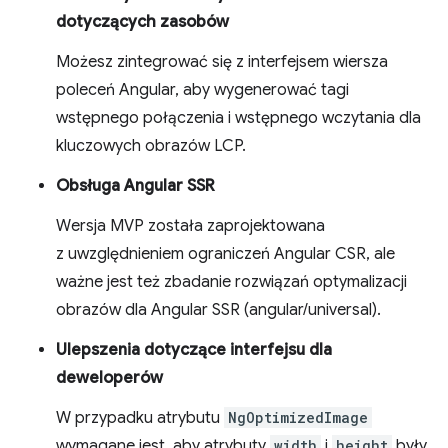
dotyczących zasobów
Możesz zintegrować się z interfejsem wiersza
poleceń Angular, aby wygenerować tagi
wstępnego połączenia i wstępnego wczytania dla
kluczowych obrazów LCP.
Obsługa Angular SSR
Wersja MVP została zaprojektowana
z uwzględnieniem ograniczeń Angular CSR, ale
ważne jest też zbadanie rozwiązań optymalizacji
obrazów dla Angular SSR (angular/universal).
Ulepszenia dotyczące interfejsu dla
deweloperów
W przypadku atrybutu
NgOptimizedImage
wymagane jest, aby atrybuty
width
i
height
były