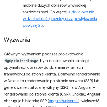
mobilne dużych obrazów w wysokiej
rozdzielczości. Co więcej,
ludzkie oko nie
widzi zbyt dużej różnicy przy powiększeniu
powyżej 2 x
.
Wyzwania
Głównym wyzwaniem podczas projektowania
NgOptimizedImage
było dostosowanie strategii
optymalizacji obrazów do działania w ramach
frameworku po stronie klienta. Domyślne renderowanie
w Next.js to renderowanie po stronie serwera (SSR) lub
generowanie statycznej witryny (SSG), a w Angular –
renderowanie po stronie klienta (CSR). Chociaż Angular
obsługuje bibliotekę SSR (
angular/universal
), większość