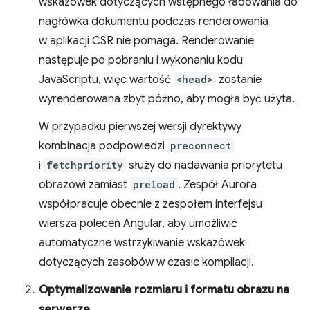
wskazówek dotyczących wstępnego ładowania do
nagłówka dokumentu podczas renderowania
w aplikacji CSR nie pomaga. Renderowanie
następuje po pobraniu i wykonaniu kodu
JavaScriptu, więc wartość
<head>
zostanie
wyrenderowana zbyt późno, aby mogła być użyta.
W przypadku pierwszej wersji dyrektywy
kombinacja podpowiedzi
preconnect
i
fetchpriority
służy do nadawania priorytetu
obrazowi zamiast
preload
. Zespół Aurora
współpracuje obecnie z zespołem interfejsu
wiersza poleceń Angular, aby umożliwić
automatyczne wstrzykiwanie wskazówek
dotyczących zasobów w czasie kompilacji.
Optymalizowanie rozmiaru i formatu obrazu na
serwerze