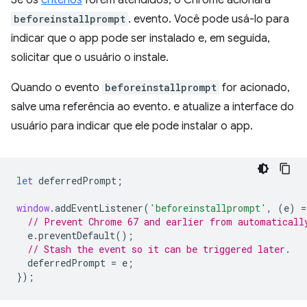
Se os
critérios
forem atendidos, o Chrome acionará
beforeinstallprompt
. evento. Você pode usá-lo para
indicar que o app pode ser instalado e, em seguida,
solicitar que o usuário o instale.
Quando o evento
beforeinstallprompt
for acionado,
salve uma referência ao evento. e atualize a interface do
usuário para indicar que ele pode instalar o app.
let
deferredPrompt
;
window
.
addEventListener
(
'beforeinstallprompt'
,
(
e
)
=
// Prevent Chrome 67 and earlier from automaticall
e
.
preventDefault
();
// Stash the event so it can be triggered later.
deferredPrompt
=
e
;
});