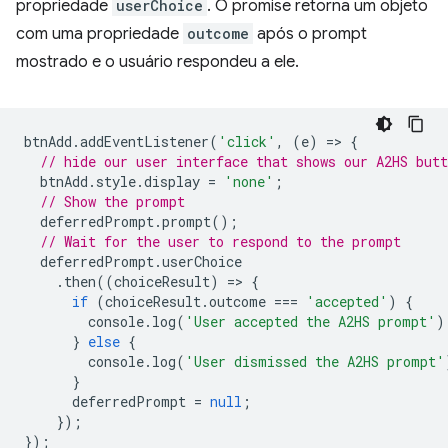
propriedade
userChoice
. O promise retorna um objeto
com uma propriedade
outcome
após o prompt
mostrado e o usuário respondeu a ele.
btnAdd
.
addEventListener
(
'click'
,
(
e
)
=
>
{
// hide our user interface that shows our A2HS butt
btnAdd
.
style
.
display
=
'none'
;
// Show the prompt
deferredPrompt
.
prompt
();
// Wait for the user to respond to the prompt
deferredPrompt
.
userChoice
.
then
((
choiceResult
)
=
>
{
if
(
choiceResult
.
outcome
===
'accepted'
)
{
console
.
log
(
'User accepted the A2HS prompt'
)
}
else
{
console
.
log
(
'User dismissed the A2HS prompt'
}
deferredPrompt
=
null
;
});
});