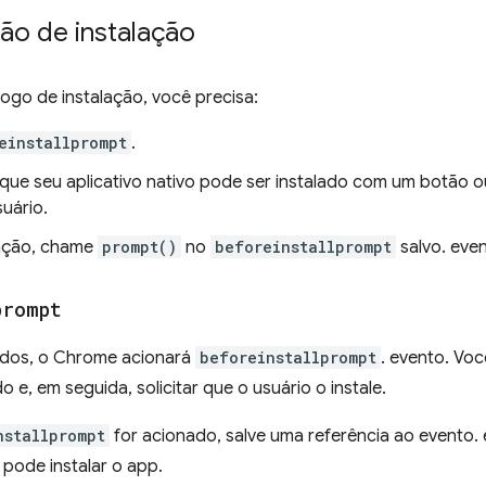
ção de instalação
logo de instalação, você precisa:
einstallprompt
.
e que seu aplicativo nativo pode ser instalado com um botão o
uário.
tação, chame
prompt()
no
beforeinstallprompt
salvo. even
prompt
dos, o Chrome acionará
beforeinstallprompt
. evento. Voc
 e, em seguida, solicitar que o usuário o instale.
nstallprompt
for acionado, salve uma referência ao evento. e
 pode instalar o app.