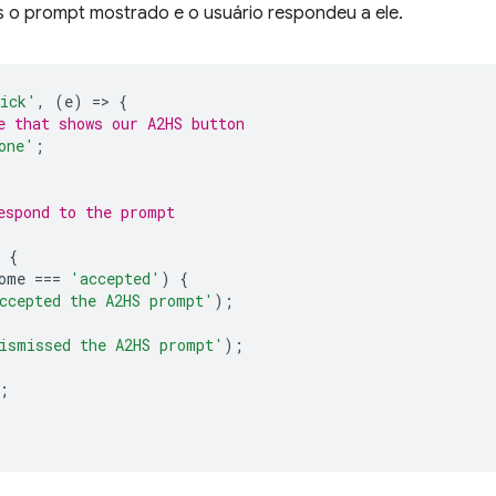
 o prompt mostrado e o usuário respondeu a ele.
ick'
,
(
e
)
=
>
{
e that shows our A2HS button
one'
;
espond to the prompt
{
ome
===
'accepted'
)
{
ccepted the A2HS prompt'
);
ismissed the A2HS prompt'
);
;