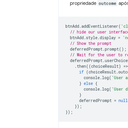
propriedade
outcome
após
btnAdd
.
addEventListener
(
'cl
// hide our user interfac
btnAdd
.
style
.
display
=
'n
// Show the prompt
deferredPrompt
.
prompt
();
// Wait for the user to r
deferredPrompt
.
userChoice
.
then
((
choiceResult
)
=
>
if
(
choiceResult
.
outc
console
.
log
(
'User a
}
else
{
console
.
log
(
'User d
}
deferredPrompt
=
null
});
});