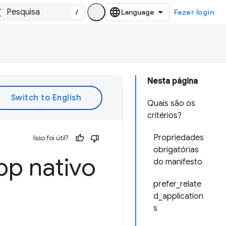
/
Fazer login
Nesta página
Quais são os
critérios?
Propriedades
Isso foi útil?
obrigatórias
pp nativo
do manifesto
prefer_relate
d_application
s