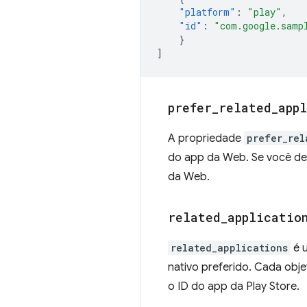
"platform"
:
"play"
,
"id"
:
"com.google.samp
}
]
prefer
_
related
_
app
A propriedade
prefer_rel
do app da Web. Se você dei
da Web.
related
_
applicatio
related_applications
é u
nativo preferido. Cada obj
o ID do app da Play Store.