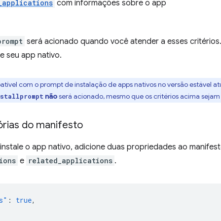
_applications
com informações sobre o app
prompt
será acionado quando você atender a esses critérios
le seu app nativo.
tível com o prompt de instalação de apps nativos no versão estável a
não
será acionado, mesmo que os critérios acima sejam
nstallprompt
órias do manifesto
o instale o app nativo, adicione duas propriedades ao manife
ions
e
related_applications
.
s"
:
true
,