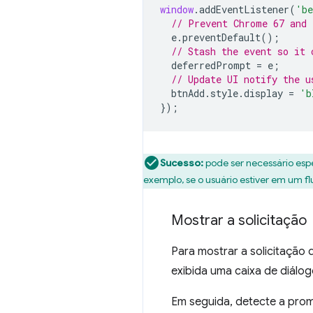
window
.
addEventListener
(
'be
// Prevent Chrome 67 and 
e
.
preventDefault
();
// Stash the event so it 
deferredPrompt
=
e
;
// Update UI notify the u
btnAdd
.
style
.
display
=
'b
});
Sucesso:
pode ser necessário espe
exemplo, se o usuário estiver em um f
Mostrar a solicitação
Para mostrar a solicitação
exibida uma caixa de diálogo
Em seguida, detecte a pro