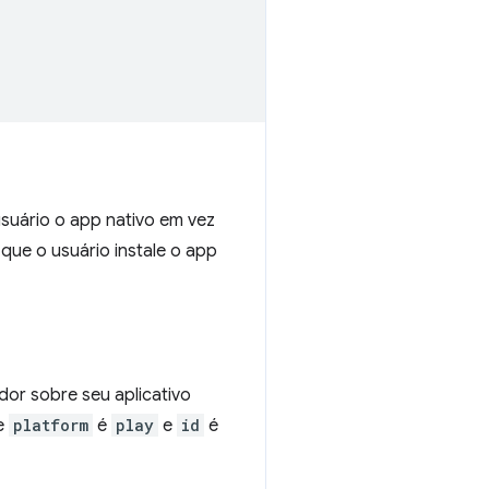
usuário o app nativo em vez
r que o usuário instale o app
or sobre seu aplicativo
e
platform
é
play
e
id
é