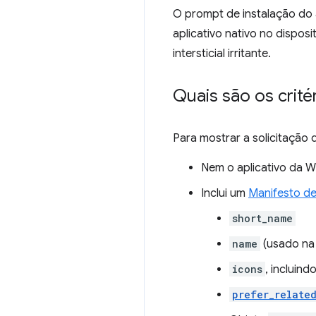
O prompt de instalação do a
aplicativo nativo no dispos
intersticial irritante.
Quais são os crité
Para mostrar a solicitação d
Nem o aplicativo da W
Inclui um
Manifesto d
short_name
name
(usado na 
icons
, incluin
prefer_relate