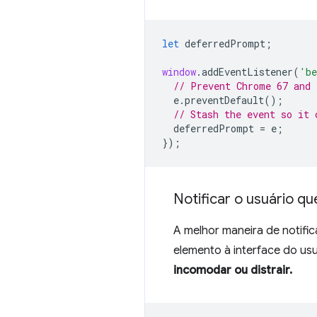
let
deferredPrompt
;
window
.
addEventListener
(
'be
// Prevent Chrome 67 and 
e
.
preventDefault
();
// Stash the event so it 
deferredPrompt
=
e
;
});
Notificar o usuário q
A melhor maneira de notifi
elemento à interface do us
incomodar ou distrair.