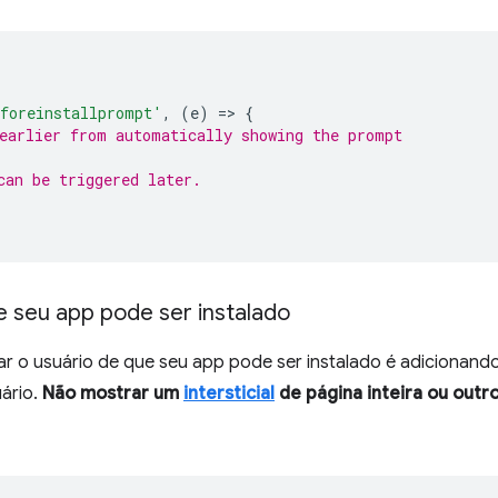
foreinstallprompt'
,
(
e
)
=
>
{
earlier from automatically showing the prompt
can be triggered later.
ue seu app pode ser instalado
car o usuário de que seu app pode ser instalado é adicionan
uário.
Não mostrar um
intersticial
de página inteira ou out