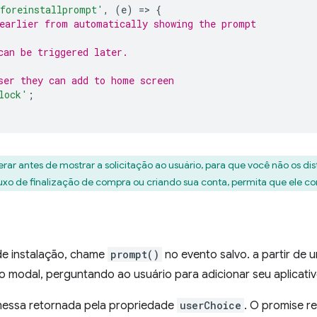
foreinstallprompt'
,
(
e
)
=
>
{
earlier from automatically showing the prompt
can be triggered later.
ser they can add to home screen
lock'
;
rar antes de mostrar a solicitação ao usuário, para que você não os di
luxo de finalização de compra ou criando sua conta, permita que ele c
 de instalação, chame
prompt()
no evento salvo. a partir de 
 modal, perguntando ao usuário para adicionar seu aplicativo à
messa retornada pela propriedade
userChoice
. O promise r