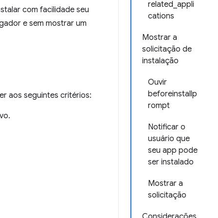
related_appli
stalar com facilidade seu
cations
avegador e sem mostrar um
Mostrar a
solicitação de
instalação
Ouvir
beforeinstallp
r aos seguintes critérios:
rompt
vo.
Notificar o
usuário que
seu app pode
ser instalado
Mostrar a
solicitação
Considerações