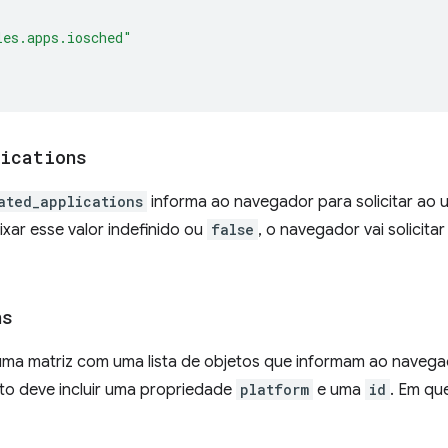
les.apps.iosched"
lications
ated_applications
informa ao navegador para solicitar ao 
xar esse valor indefinido ou
false
, o navegador vai solicita
ns
ma matriz com uma lista de objetos que informam ao navegad
eto deve incluir uma propriedade
platform
e uma
id
. Em qu