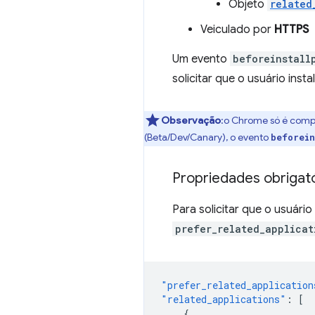
Objeto
related
Veiculado por
HTTPS
Um evento
beforeinstall
solicitar que o usuário insta
Observação
:o Chrome só é compa
(Beta/Dev/Canary), o evento
beforei
Propriedades obrigat
Para solicitar que o usuári
prefer_related_applicat
"prefer_related_application
"related_applications"
:
[
{