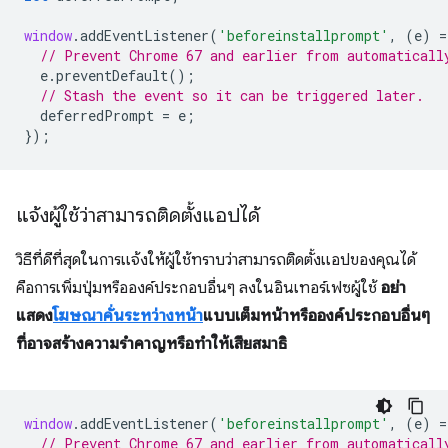
window
.
addEventListener
(
'beforeinstallprompt'
,
(
e
)
=
// Prevent Chrome 67 and earlier from automaticall
e
.
preventDefault
();
// Stash the event so it can be triggered later.
deferredPrompt
=
e
;
});
แจ้งผู้ใช้ว่าสามารถติดตั้งแอปได้
วิธีที่ดีที่สุดในการแจ้งให้ผู้ใช้ทราบว่าสามารถติดตั้งแอปของคุณได้
คือการเพิ่มปุ่มหรือองค์ประกอบอื่นๆ ลงในอินเทอร์เฟซผู้ใช้
อย่า
แสดง
โฆษณาคั่นระหว่างหน้า
แบบเต็มหน้าหรือองค์ประกอบอื่นๆ
ที่อาจสร้างความรำคาญหรือทำให้เสียสมาธิ
window
.
addEventListener
(
'beforeinstallprompt'
,
(
e
)
=
// Prevent Chrome 67 and earlier from automaticall