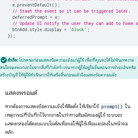
e
.
preventDefault
();
// Stash the event so it can be triggered later.
deferredPrompt
=
e
;
// Update UI notify the user they can add to home 
btnAdd
.
style
.
display
=
'block'
;
});
สำเร็จ:
โปรดรอก่อนแสดงข้อความแจ้งแก่ผู้ใช้ เพื่อที่คุณจะได้ไม่หันเหความ
สนใจของพวกเขาไปจากสิ่งที่กำลังทำ เช่น หากผู้ใช้อยู่ในขั้นตอนการชำระเงินหรือ
สร้างบัญชี ให้ผู้ใช้ดำเนินการให้เสร็จสิ้นก่อนแล้วจึงแสดงข้อความแจ้ง
แสดงพรอมต์
หากต้องการแสดงข้อความแจ้งให้ติดตั้ง ให้เรียกใช้
prompt()
ใน
เหตุการณ์ที่บันทึกไว้จากภายในท่าทางสัมผัสของผู้ใช้ ระบบจะ
แสดงกล่องโต้ตอบแบบโมดัลเพื่อขอให้ผู้ใช้เพิ่มแอปลงในหน้าจอ
หลัก