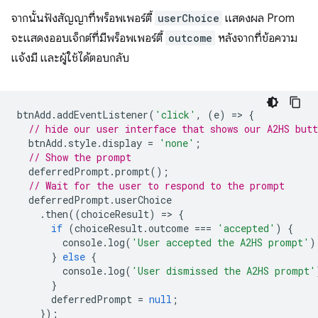
จากนั้นฟังสัญญาที่พร็อพเพอร์ตี้
userChoice
แสดงผล Prom
จะแสดงออบเจ็กต์ที่มีพร็อพเพอร์ตี้
outcome
หลังจากที่ข้อความ
แจ้งมี และผู้ใช้ได้ตอบกลับ
btnAdd
.
addEventListener
(
'click'
,
(
e
)
=
>
{
// hide our user interface that shows our A2HS butt
btnAdd
.
style
.
display
=
'none'
;
// Show the prompt
deferredPrompt
.
prompt
();
// Wait for the user to respond to the prompt
deferredPrompt
.
userChoice
.
then
((
choiceResult
)
=
>
{
if
(
choiceResult
.
outcome
===
'accepted'
)
{
console
.
log
(
'User accepted the A2HS prompt'
)
}
else
{
console
.
log
(
'User dismissed the A2HS prompt'
}
deferredPrompt
=
null
;
});