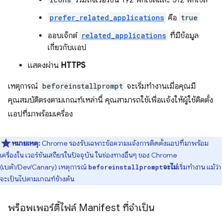
รวมถึงเวอร์ชัน 192 พิกเซลและ 512 พิกเซล
prefer_related_applications
คือ
true
ออบเจ็กต์
related_applications
ที่มีข้อมูล
เกี่ยวกับแอป
แสดงผ่าน
HTTPS
เหตุการณ์
beforeinstallprompt
จะเริ่มทำงานเมื่อคุณมี
คุณสมบัติตรงตามเกณฑ์เหล่านี้ คุณสามารถใช้เพื่อแจ้งให้ผู้ใช้ติดตั้ง
แอปที่มาพร้อมเครื่อง
หมายเหตุ:
Chrome รองรับเฉพาะข้อความแจ้งการติดตั้งแอปที่มาพร้อม
เครื่องใน เวอร์ชันเสถียรในปัจจุบัน ในช่องทางอื่นๆ ของ Chrome
(เบต้า/Dev/Canary) เหตุการณ์
จะไม่
เริ่มทํางาน แม้ว่า
beforeinstallprompt
จะเป็นไปตามเกณฑ์ข้างต้น
พร็อพเพอร์ตี้ไฟล์ Manifest ที่จําเป็น