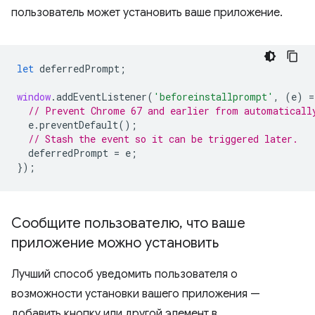
пользователь может установить ваше приложение.
let
deferredPrompt
;
window
.
addEventListener
(
'beforeinstallprompt'
,
(
e
)
=
// Prevent Chrome 67 and earlier from automaticall
e
.
preventDefault
();
// Stash the event so it can be triggered later.
deferredPrompt
=
e
;
});
Сообщите пользователю
,
что ваше
приложение можно установить
Лучший способ уведомить пользователя о
возможности установки вашего приложения —
добавить кнопку или другой элемент в