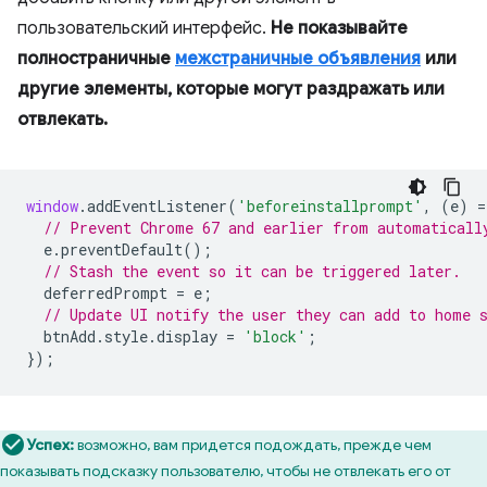
пользовательский интерфейс.
Не показывайте
полностраничные
межстраничные объявления
или
другие элементы, которые могут раздражать или
отвлекать.
window
.
addEventListener
(
'beforeinstallprompt'
,
(
e
)
=
// Prevent Chrome 67 and earlier from automaticall
e
.
preventDefault
();
// Stash the event so it can be triggered later.
deferredPrompt
=
e
;
// Update UI notify the user they can add to home 
btnAdd
.
style
.
display
=
'block'
;
});
Успех:
возможно, вам придется подождать, прежде чем
показывать подсказку пользователю, чтобы не отвлекать его от