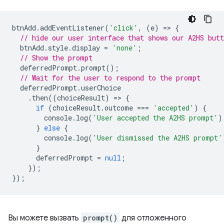
btnAdd
.
addEventListener
(
'click'
,
(
e
)
=
>
{
// hide our user interface that shows our A2HS butt
btnAdd
.
style
.
display
=
'none'
;
// Show the prompt
deferredPrompt
.
prompt
();
// Wait for the user to respond to the prompt
deferredPrompt
.
userChoice
.
then
((
choiceResult
)
=
>
{
if
(
choiceResult
.
outcome
===
'accepted'
)
{
console
.
log
(
'User accepted the A2HS prompt'
)
}
else
{
console
.
log
(
'User dismissed the A2HS prompt'
}
deferredPrompt
=
null
;
});
});
Вы можете вызвать
prompt()
для отложенного