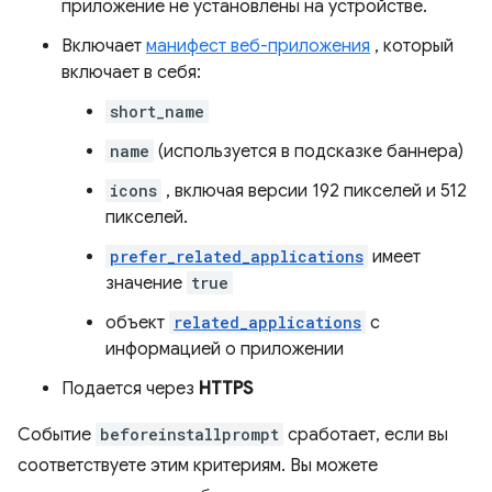
приложение не установлены на устройстве.
Включает
манифест веб-приложения
, который
включает в себя:
short_name
name
(используется в подсказке баннера)
icons
, включая версии 192 пикселей и 512
пикселей.
prefer_related_applications
имеет
значение
true
объект
related_applications
с
информацией о приложении
Подается через
HTTPS
Событие
beforeinstallprompt
сработает, если вы
соответствуете этим критериям. Вы можете