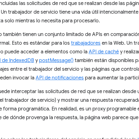
cluidas las solicitudes de red que se realizan desde las pági
 Un trabajador de servicio tiene una vida útil intencionalment
ta solo mientras lo necesita para procesarlo.
io también tienen un conjunto limitado de APIs en comparació
mal. Esto es estándar para los
trabajadores
en la Web. Un tr
ro puede acceder a elementos como la
API de caché
y realiza
I de IndexedDB
y
postMessage()
también están disponibles pa
jes entre el trabajador del servicio y las páginas que control
ueden invocar la
API de notificaciones
para aumentar la partici
uede interceptar las solicitudes de red que se realizan desde 
l trabajador de servicio) y mostrar una respuesta recuperad
de forma programática. En realidad, es un proxy programable 
 de dónde provenga la respuesta, la página web parece que 