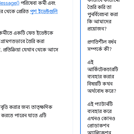
কীভাবে কাঠামো
essage()
পরিষেবা কর্মী এবং
তৈরি করি তা
ভার থেকে প্রেরিত
পুশ ইভেন্টগুলি
পুনর্বিবেচনা করা
কি আমাদের
প্রয়োজন?
কর্মীতে একটি ফেচ ইভেন্টকে
্রোগ্রামগতভাবে তৈরি করা
প্রগতিশীল বর্ধন
সম্পর্কে কী?
ল, প্রতিক্রিয়া যেখান থেকে আসে
এই
আর্কিটেকচারটি
ব্যবহার করার
বিষয়টি কখন
অর্থবোধ করে?
এই প্যাটার্নটি
ৃত্তি করার জন্য তাত্ক্ষণিক
ব্যবহার করে
ে করতে পারেন যাতে এটি
এখনও কোনও
প্রোডাকশন
অ্যাপ্লিকেশন