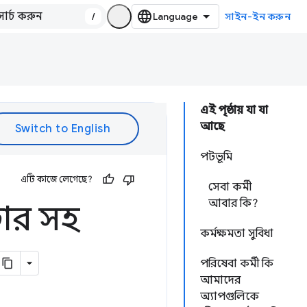
/
সাইন-ইন করুন
এই পৃষ্ঠায় যা যা
আছে
পটভূমি
এটি কাজে লেগেছে?
সেবা কর্মী
আবার কি?
চার সহ
কর্মক্ষমতা সুবিধা
পরিষেবা কর্মী কি
আমাদের
অ্যাপগুলিকে