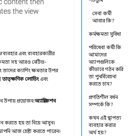
পটভূমি
সেবা কর্মী
আবার কি?
কর্মক্ষমতা সুবিধা
পরিষেবা কর্মী কি
ে
ব্যবহার এবং ব্যবহারকারীর
আমাদের
র ক্ষমতা সহ আরও নেটিভ-
অ্যাপগুলিকে
কীভাবে গঠন করি
বং তাদের ক্যাশিং ক্ষমতার উপর
তা পুনর্বিবেচনা
ই
তাত্ক্ষণিক লোডিং
এবং
করতে চান?
প্রগতিশীল বর্ধন
ন উপায় প্রয়োজন:
অ্যাপ্লিকেশন
সম্পর্কে কি?
কখন এই স্থাপত্য
 করতে হয় তা নিয়ে আসুন।
ব্যবহার করার
যা আপনি আজ চেষ্টা করতে পারেন।
অর্থ হয়?