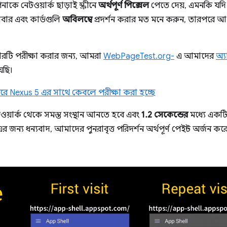
ে নেটওয়ার্ক ছাড়াই স্ক্রীনে
অর্থপূর্ণ পিক্সেল
পেতে দেয়, এমনকি যদি আ
ার এবং কার্ডগুলি
অবিলম্বে
প্রদর্শন করার মত মনে করুন, তারপরে আপ
ারটি পরীক্ষা করার জন্য, আমরা
WebPageTest.org-
এ আমাদের
অ্য
েছি।
রে Nexus 5 এর সাথে কেবলে পরীক্ষা করা হচ্ছে
েটওয়ার্ক থেকে সমস্ত সংস্থান আনতে হবে এবং
1.2 সেকেন্ডের
মধ্যে একটি 
এর জন্য ধন্যবাদ, আমাদের পুনরাবৃত্ত পরিদর্শন অর্থপূর্ণ পেইন্ট অর্জন ক