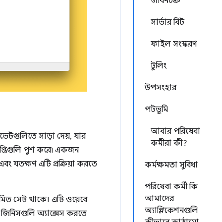
জীবনচক্র
সার্ভার বিট
ফাইল সংস্করণ
টুলিং
উপসংহার
পটভূমি
আবার পরিষেবা
েন্টগুলিতে সাড়া দেয়, যার
কর্মীরা কী?
ঞপ্তিগুলি পুশ করে৷ একজন
ং যতক্ষণ এটি প্রক্রিয়া করতে
কর্মক্ষমতা সুবিধা
পরিষেবা কর্মী কি
আমাদের
সীমিত সেট থাকে। এটি ওয়েবে
অ্যাপ্লিকেশনগুলি
িনিসগুলি অ্যাক্সেস করতে