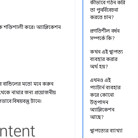
কীভাবে গঠন করি
তা পুনর্বিবেচনা
করতে চান?
 শক্তিশালী করে। অ্যাপ্লিকেশন
প্রগতিশীল বর্ধন
সম্পর্কে কি?
কখন এই স্থাপত্য
ব্যবহার করার
অর্থ হয়?
এখনও এই
 বান্ডিলের মতো মনে করুন
প্যাটার্ন ব্যবহার
েকে নামার জন্য প্রয়োজনীয়
করে কোনো
াবে বিষয়বস্তু টানে।
উত্পাদন
অ্যাপ্লিকেশন
আছে?
স্থাপত্যের ব্যাখ্যা