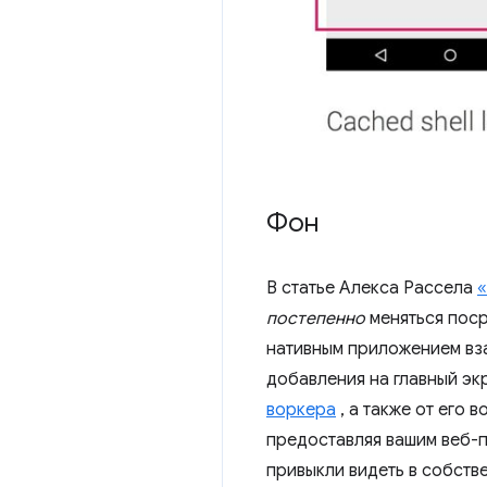
Фон
В статье Алекса Рассела
«
постепенно
меняться поср
нативным приложением вз
добавления на главный эк
воркера
, а также от его
предоставляя вашим веб-п
привыкли видеть в собств