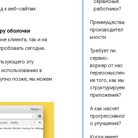
сервисные
д к веб-сайтам:
работники?
Преимущества
производител
ру оболочки
ьности
е клиента, так и на
пробовать сегодня.
Требует ли
сервис-
ользующего эту
воркер от нас
 использованию в
переосмыслен
тупно позже, мы можем
ия того, как мы
структурируем
приложения?
А как насчет
прогрессивног
о улучшения?
Когда имеет