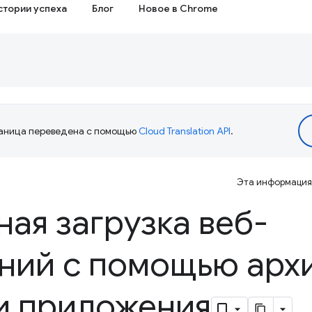
стории успеха
Блог
Новое в Chrome
аница переведена с помощью
Cloud Translation API
.
Эта информация 
ая загрузка веб-
ний с помощью арх
и приложения