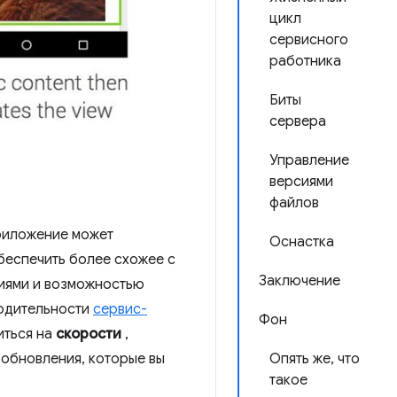
цикл
сервисного
работника
Биты
сервера
Управление
версиями
файлов
риложение может
Оснастка
беспечить более схожее с
Заключение
иями и возможностью
водительности
сервис-
Фон
иться на
скорости
,
 обновления, которые вы
Опять же, что
такое