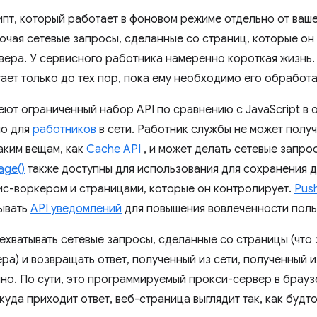
пт, который работает в фоновом режиме отдельно от ваш
лючая сетевые запросы, сделанные со страниц, которые он
вера. У сервисного работника намеренно короткая жизнь.
ает только до тех пор, пока ему необходимо его обработа
ют ограниченный набор API по сравнению с JavaScript в 
но для
работников
в сети. Работник службы не может получ
таким вещам, как
Cache API
, и может делать сетевые запр
age()
также доступны для использования для сохранения 
с-воркером и страницами, которые он контролирует.
Pus
зывать
API уведомлений
для повышения вовлеченности поль
хватывать сетевые запросы, сделанные со страницы (что 
ра) и возвращать ответ, полученный из сети, полученный 
о. По сути, это программируемый прокси-сервер в браузе
ткуда приходит ответ, веб-страница выглядит так, как будт