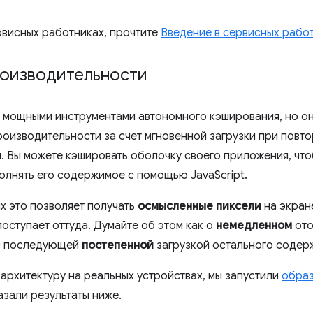
рвисных работниках, прочтите
Введение в сервисных рабо
оизводительности
 мощными инструментами автономного кэширования, но о
роизводительности за счет мгновенной загрузки при повт
. Вы можете кэшировать оболочку своего приложения, что
олнять его содержимое с помощью JavaScript.
х это позволяет получать
осмысленные пиксели
на экране
поступает оттуда. Думайте об этом как о
немедленном
ото
 с последующей
постепенной
загрузкой остального содер
 архитектуру на реальных устройствах, мы запустили
образ
азали результаты ниже.