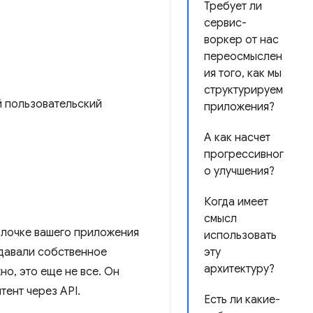
Требует ли
сервис-
воркер от нас
переосмыслен
ия того, как мы
структурируем
й пользовательский
приложения?
А как насчет
прогрессивног
о улучшения?
Когда имеет
смысл
олочке вашего приложения
использовать
здавали собственное
эту
архитектуру?
но, это еще не все. Он
ент через API.
Есть ли какие-