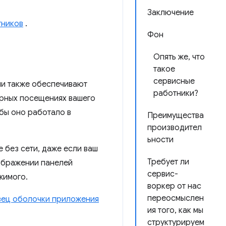
Заключение
тников
.
Фон
Опять же, что
такое
сервисные
ни также обеспечивают
работники?
орных посещениях вашего
бы оно работало в
Преимущества
производител
ьности
 без сети, даже если ваш
Требует ли
бражении панелей
сервис-
жимого.
воркер от нас
переосмыслен
ец оболочки приложения
ия того, как мы
структурируем