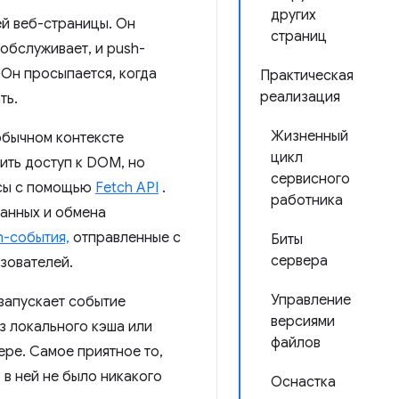
других
ей веб-страницы. Он
страниц
 обслуживает, и push-
 Он просыпается, когда
Практическая
реализация
ть.
Жизненный
обычном контексте
цикл
ить доступ к DOM, но
сервисного
осы с помощью
Fetch API
.
работника
данных и обмена
h-события,
отправленные с
Биты
сервера
зователей.
Управление
запускает событие
версиями
из локального кэша или
файлов
ре. Самое приятное то,
о в ней не было никакого
Оснастка