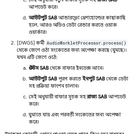
সেই অনুযায়ী নতুন বাফার সূচক সহ
রাজ্য SAB
আপডেট করে।
আউটপুট SAB
আন্ডারফ্লো থ্রেশহোল্ডের কাছাকাছি
হলে, আরও অডিও ডেটা রেন্ডার করতে ওয়াক
ওয়ার্কার।
[DWGS] কর্মী
AudioWorkletProcessor.process()
থেকে জেগে ওঠা সংকেতের জন্য অপেক্ষা করছে (ঘুমছে)।
যখন এটি জেগে ওঠে:
স্টেটস SAB
থেকে বাফার ইনডেক্স আনে।
আউটপুট SAB
পূরণ করতে
ইনপুট SAB
থেকে ডেটা
সহ প্রক্রিয়া ফাংশন চালান।
সেই অনুযায়ী বাফার সূচক সহ
রাজ্য SAB
আপডেট
করে।
ঘুমাতে যায় এবং পরবর্তী সংকেতের জন্য অপেক্ষা
করে।