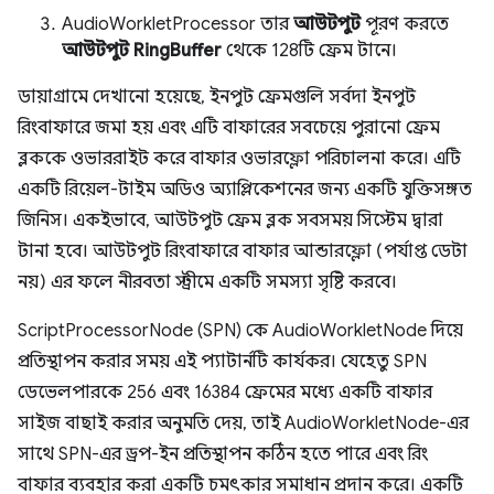
AudioWorkletProcessor তার
আউটপুট
পূরণ করতে
আউটপুট RingBuffer
থেকে 128টি ফ্রেম টানে।
ডায়াগ্রামে দেখানো হয়েছে, ইনপুট ফ্রেমগুলি সর্বদা ইনপুট
রিংবাফারে জমা হয় এবং এটি বাফারের সবচেয়ে পুরানো ফ্রেম
ব্লককে ওভাররাইট করে বাফার ওভারফ্লো পরিচালনা করে। এটি
একটি রিয়েল-টাইম অডিও অ্যাপ্লিকেশনের জন্য একটি যুক্তিসঙ্গত
জিনিস। একইভাবে, আউটপুট ফ্রেম ব্লক সবসময় সিস্টেম দ্বারা
টানা হবে। আউটপুট রিংবাফারে বাফার আন্ডারফ্লো (পর্যাপ্ত ডেটা
নয়) এর ফলে নীরবতা স্ট্রীমে একটি সমস্যা সৃষ্টি করবে।
ScriptProcessorNode (SPN) কে AudioWorkletNode দিয়ে
প্রতিস্থাপন করার সময় এই প্যাটার্নটি কার্যকর। যেহেতু SPN
ডেভেলপারকে 256 এবং 16384 ফ্রেমের মধ্যে একটি বাফার
সাইজ বাছাই করার অনুমতি দেয়, তাই AudioWorkletNode-এর
সাথে SPN-এর ড্রপ-ইন প্রতিস্থাপন কঠিন হতে পারে এবং রিং
বাফার ব্যবহার করা একটি চমৎকার সমাধান প্রদান করে। একটি