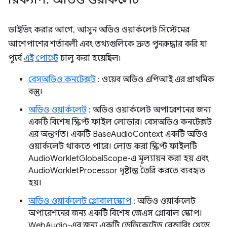
ডাইভিং করার আগে, আসুন অডিও ওয়ার্কলেট সিস্টেমের
আশেপাশের শর্তাবলী এবং তথ্যগুলিকে দ্রুত পুনরুদ্ধার করি যা
পূর্বে
এই পোস্টে
চালু করা হয়েছিল৷
বেসঅডিও কনটেক্সট
: ওয়েব অডিও এপিআই এর প্রাথমিক
বস্তু।
অডিও ওয়ার্কলেট
: অডিও ওয়ার্কলেট অপারেশনের জন্য
একটি বিশেষ স্ক্রিপ্ট ফাইল লোডার। বেসঅডিও কনটেক্সট
এর অন্তর্গত। একটি BaseAudioContext একটি অডিও
ওয়ার্কলেট থাকতে পারে। লোড করা স্ক্রিপ্ট ফাইলটি
AudioWorkletGlobalScope-এ মূল্যায়ন করা হয় এবং
AudioWorkletProcessor দৃষ্টান্ত তৈরি করতে ব্যবহৃত
হয়।
অডিও ওয়ার্কলেট গ্লোবালস্কোপ
: অডিও ওয়ার্কলেট
অপারেশনের জন্য একটি বিশেষ জেএস গ্লোবাল স্কোপ।
WebAudio-এর জন্য একটি ডেডিকেটেড রেন্ডারিং থ্রেডে