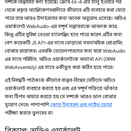
সম্পর্কে বিস্তারিত বলা হয়েছে। ক্রোম 66-এ এটি চালু হওয়ার পর
থেকে প্রকৃত অ্যাপ্লিকেশনগুলিতে কীভাবে এটি ব্যবহার করা যেতে
পারে তার আরও উদাহরণের জন্য অনেক অনুরোধ এসেছে। অডিও
ওয়ার্কলেট WebAudio-এর সম্পূর্ণ সম্ভাবনাকে আনলক করে,
কিন্তু এটির সুবিধা নেওয়া চ্যালেঞ্জিং হতে পারে কারণ এটির জন্য
বেশ কয়েকটি JS API-এর সাথে মোড়ানো সমসাময়িক প্রোগ্রামিং
বোঝার প্রয়োজন। এমনকি ডেভেলপারদের জন্য যারা WebAudio
এর সাথে পরিচিত, অডিও ওয়ার্কলেটকে অন্যান্য API (যেমন
WebAssembly) এর সাথে একীভূত করা কঠিন হতে পারে।
এই নিবন্ধটি পাঠককে কীভাবে বাস্তব-বিশ্বের সেটিংসে অডিও
ওয়ার্কলেট ব্যবহার করতে হয় এবং এর সম্পূর্ণ শক্তিতে আঁকার
জন্য টিপস অফার করতে হয় সে সম্পর্কে আরও ভাল বোঝার
সুযোগ দেবে। পাশাপাশি
কোড উদাহরণ এবং লাইভ ডেমো
পরীক্ষা করতে ভুলবেন না!
রিক্যাপ: অডিও ওয়ার্কলেট