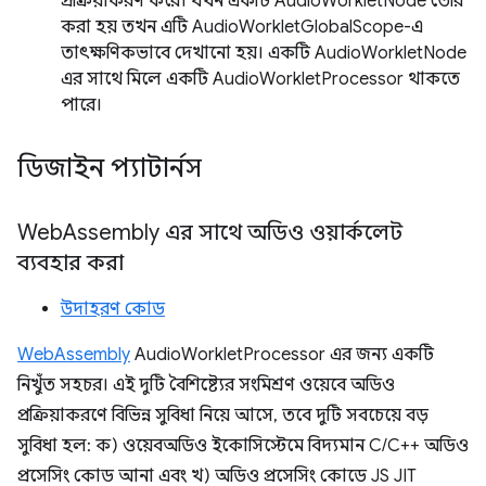
প্রক্রিয়াকরণ করে। যখন একটি AudioWorkletNode তৈরি
করা হয় তখন এটি AudioWorkletGlobalScope-এ
তাৎক্ষণিকভাবে দেখানো হয়। একটি AudioWorkletNode
এর সাথে মিলে একটি AudioWorkletProcessor থাকতে
পারে।
ডিজাইন প্যাটার্নস
Web
Assembly এর সাথে অডিও ওয়ার্কলেট
ব্যবহার করা
উদাহরণ কোড
WebAssembly
AudioWorkletProcessor এর জন্য একটি
নিখুঁত সহচর। এই দুটি বৈশিষ্ট্যের সংমিশ্রণ ওয়েবে অডিও
প্রক্রিয়াকরণে বিভিন্ন সুবিধা নিয়ে আসে, তবে দুটি সবচেয়ে বড়
সুবিধা হল: ক) ওয়েবঅডিও ইকোসিস্টেমে বিদ্যমান C/C++ অডিও
প্রসেসিং কোড আনা এবং খ) অডিও প্রসেসিং কোডে JS JIT