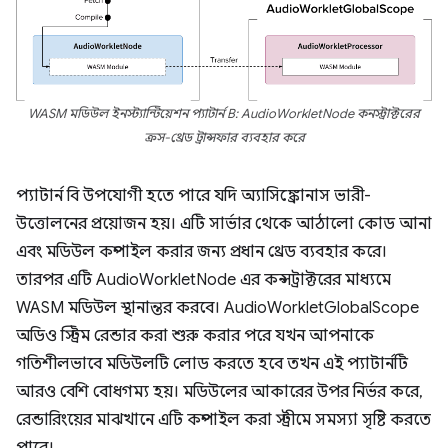
WASM মডিউল ইনস্ট্যান্টিয়েশন প্যাটার্ন B: AudioWorkletNode কনস্ট্রাক্টরের
ক্রস-থ্রেড ট্রান্সফার ব্যবহার করে
প্যাটার্ন বি উপযোগী হতে পারে যদি অ্যাসিঙ্ক্রোনাস ভারী-
উত্তোলনের প্রয়োজন হয়। এটি সার্ভার থেকে আঠালো কোড আনা
এবং মডিউল কম্পাইল করার জন্য প্রধান থ্রেড ব্যবহার করে।
তারপর এটি AudioWorkletNode এর কন্সট্রাক্টরের মাধ্যমে
WASM মডিউল স্থানান্তর করবে। AudioWorkletGlobalScope
অডিও স্ট্রিম রেন্ডার করা শুরু করার পরে যখন আপনাকে
গতিশীলভাবে মডিউলটি লোড করতে হবে তখন এই প্যাটার্নটি
আরও বেশি বোধগম্য হয়। মডিউলের আকারের উপর নির্ভর করে,
রেন্ডারিংয়ের মাঝখানে এটি কম্পাইল করা স্ট্রীমে সমস্যা সৃষ্টি করতে