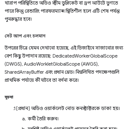
খারাপ পরিস্থিতিতে অডিও স্ট্রীম ডুপ্লিকেট বা ড্রপ আউটে ভুগতে
পারে কিন্তু রেন্ডারিং পারফরম্যান্স স্থিতিশীল হলে এটি শেষ পর্যন্ত
পুনরুদ্ধার হবে।
সেট আপ এবং চলমান
উপরের চিত্রে যেমন দেখানো হয়েছে, এই ডিজাইনে সাজানোর জন্য
বেশ কিছু উপাদান রয়েছে: DedicatedWorkerGlobalScope
(DWGS), AudioWorkletGlobalScope (AWGS),
SharedArrayBuffer এবং প্রধান থ্রেড। নিম্নলিখিত পদক্ষেপগুলি
প্রাথমিক পর্যায়ে কী ঘটবে তা বর্ণনা করে।
সূচনা
[প্রধান] অডিও ওয়ার্কলেট নোড কনস্ট্রাক্টরকে ডাকা হয়।
কর্মী তৈরি করুন।