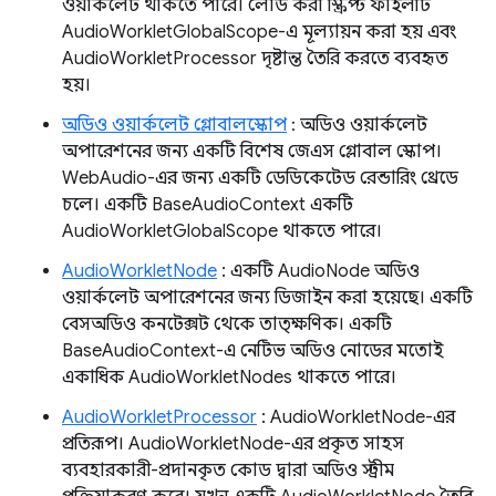
ওয়ার্কলেট থাকতে পারে। লোড করা স্ক্রিপ্ট ফাইলটি
AudioWorkletGlobalScope-এ মূল্যায়ন করা হয় এবং
AudioWorkletProcessor দৃষ্টান্ত তৈরি করতে ব্যবহৃত
হয়।
অডিও ওয়ার্কলেট গ্লোবালস্কোপ
: অডিও ওয়ার্কলেট
অপারেশনের জন্য একটি বিশেষ জেএস গ্লোবাল স্কোপ।
WebAudio-এর জন্য একটি ডেডিকেটেড রেন্ডারিং থ্রেডে
চলে। একটি BaseAudioContext একটি
AudioWorkletGlobalScope থাকতে পারে।
AudioWorkletNode
: একটি AudioNode অডিও
ওয়ার্কলেট অপারেশনের জন্য ডিজাইন করা হয়েছে। একটি
বেসঅডিও কনটেক্সট থেকে তাত্ক্ষণিক। একটি
BaseAudioContext-এ নেটিভ অডিও নোডের মতোই
একাধিক AudioWorkletNodes থাকতে পারে।
AudioWorkletProcessor
: AudioWorkletNode-এর
প্রতিরূপ। AudioWorkletNode-এর প্রকৃত সাহস
ব্যবহারকারী-প্রদানকৃত কোড দ্বারা অডিও স্ট্রীম