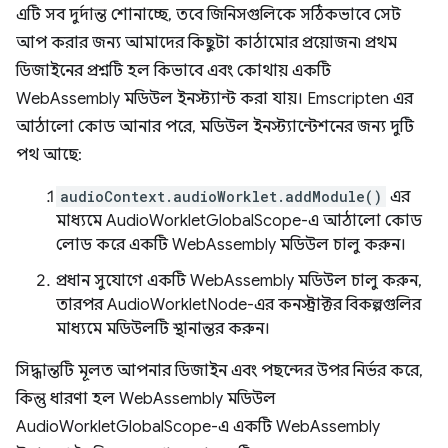
এটি সব দুর্দান্ত শোনাচ্ছে, তবে জিনিসগুলিকে সঠিকভাবে সেট
আপ করার জন্য আমাদের কিছুটা কাঠামোর প্রয়োজন৷ প্রথম
ডিজাইনের প্রশ্নটি হল কিভাবে এবং কোথায় একটি
WebAssembly মডিউল ইনস্ট্যান্ট করা যায়। Emscripten এর
আঠালো কোড আনার পরে, মডিউল ইনস্ট্যান্টেশনের জন্য দুটি
পথ আছে:
audioContext.audioWorklet.addModule()
এর
মাধ্যমে AudioWorkletGlobalScope-এ আঠালো কোড
লোড করে একটি WebAssembly মডিউল চালু করুন।
প্রধান সুযোগে একটি WebAssembly মডিউল চালু করুন,
তারপর AudioWorkletNode-এর কনস্ট্রাক্টর বিকল্পগুলির
মাধ্যমে মডিউলটি স্থানান্তর করুন।
সিদ্ধান্তটি মূলত আপনার ডিজাইন এবং পছন্দের উপর নির্ভর করে,
কিন্তু ধারণা হল WebAssembly মডিউল
AudioWorkletGlobalScope-এ একটি WebAssembly