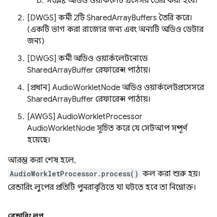
সংশ্লিষ্ট অডিও ওয়ার্কলেট প্রসেসর তৈরি করা হবে।
[DWGS] কর্মী 2টি SharedArrayBuffers তৈরি করে।
(একটি ভাগ করা রাজ্যের জন্য এবং অন্যটি অডিও ডেটার
জন্য)
[DWGS] কর্মী অডিও ওয়ার্কলেটনোডে
SharedArrayBuffer রেফারেন্স পাঠায়।
[প্রধান] AudioWorkletNode অডিও ওয়ার্কলেটপ্রসেসরে
SharedArrayBuffer রেফারেন্স পাঠায়।
[AWGS] AudioWorkletProcessor
AudioWorkletNode সূচিত করে যে সেটআপ সম্পূর্ণ
হয়েছে।
আরম্ভ করা শেষ হলে,
AudioWorkletProcessor.process()
কল করা শুরু হয়।
রেন্ডারিং লুপের প্রতিটি পুনরাবৃত্তিতে যা ঘটতে হবে তা নিম্নোক্ত।
রেন্ডারিং লুপ