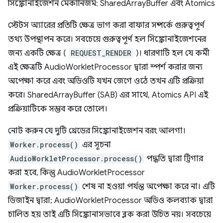
সিঙ্ক্রোনাইজেশন মেকানিজম: SharedArrayBuffer এবং Atomics
স্টেটস অ্যারের প্রতিটি ক্ষেত্র ভাগ করা বাফার সম্পর্কে গুরুত্বপূর্ণ
তথ্য উপস্থাপন করে। সবচেয়ে গুরুত্বপূর্ণ হল সিঙ্ক্রোনাইজেশনের
জন্য একটি ক্ষেত্র (
REQUEST_RENDER
)। ধারণাটি হল যে কর্মী
এই ক্ষেত্রটি AudioWorkletProcessor দ্বারা স্পর্শ করার জন্য
অপেক্ষা করে এবং অডিওটি যখন জেগে ওঠে তখন এটি প্রক্রিয়া
করে। SharedArrayBuffer (SAB) এর সাথে, Atomics API এই
প্রক্রিয়াটিকে সম্ভব করে তোলে।
নোট করুন যে দুটি থ্রেডের সিঙ্ক্রোনাইজেশন বরং আলগা।
Worker.process()
এর সূচনা
AudioWorkletProcessor.process()
পদ্ধতি দ্বারা ট্রিগার
করা হবে, কিন্তু AudioWorkletProcessor
Worker.process()
শেষ না হওয়া পর্যন্ত অপেক্ষা করে না। এটি
ডিজাইন দ্বারা; AudioWorkletProcessor অডিও কলব্যাক দ্বারা
চালিত হয় তাই এটি সিঙ্ক্রোনাসভাবে ব্লক করা উচিত নয়। সবচেয়ে