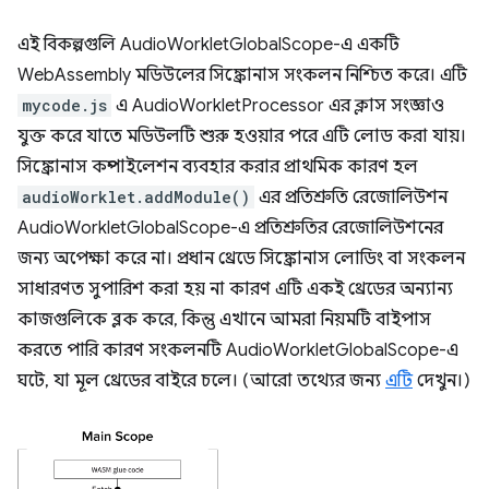
এই বিকল্পগুলি AudioWorkletGlobalScope-এ একটি
WebAssembly মডিউলের সিঙ্ক্রোনাস সংকলন নিশ্চিত করে। এটি
mycode.js
এ AudioWorkletProcessor এর ক্লাস সংজ্ঞাও
যুক্ত করে যাতে মডিউলটি শুরু হওয়ার পরে এটি লোড করা যায়।
সিঙ্ক্রোনাস কম্পাইলেশন ব্যবহার করার প্রাথমিক কারণ হল
audioWorklet.addModule()
এর প্রতিশ্রুতি রেজোলিউশন
AudioWorkletGlobalScope-এ প্রতিশ্রুতির রেজোলিউশনের
জন্য অপেক্ষা করে না। প্রধান থ্রেডে সিঙ্ক্রোনাস লোডিং বা সংকলন
সাধারণত সুপারিশ করা হয় না কারণ এটি একই থ্রেডের অন্যান্য
কাজগুলিকে ব্লক করে, কিন্তু এখানে আমরা নিয়মটি বাইপাস
করতে পারি কারণ সংকলনটি AudioWorkletGlobalScope-এ
ঘটে, যা মূল থ্রেডের বাইরে চলে। (আরো তথ্যের জন্য
এটি
দেখুন।)