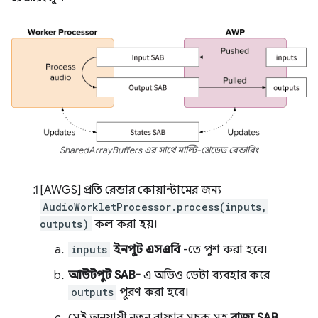
SharedArrayBuffers এর সাথে মাল্টি-থ্রেডেড রেন্ডারিং
[AWGS] প্রতি রেন্ডার কোয়ান্টামের জন্য
AudioWorkletProcessor.process(inputs,
outputs)
কল করা হয়।
inputs
ইনপুট এসএবি
-তে পুশ করা হবে।
আউটপুট SAB-
এ অডিও ডেটা ব্যবহার করে
outputs
পূরণ করা হবে।