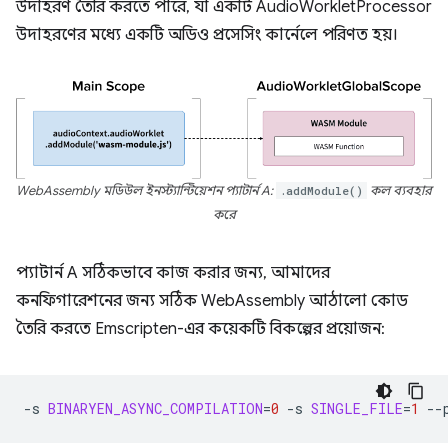
উদাহরণ তৈরি করতে পারে, যা একটি AudioWorkletProcessor
উদাহরণের মধ্যে একটি অডিও প্রসেসিং কার্নেলে পরিণত হয়।
WebAssembly মডিউল ইনস্ট্যান্টিয়েশন প্যাটার্ন A:
.addModule()
কল ব্যবহার
করে
প্যাটার্ন A সঠিকভাবে কাজ করার জন্য, আমাদের
কনফিগারেশনের জন্য সঠিক WebAssembly আঠালো কোড
তৈরি করতে Emscripten-এর কয়েকটি বিকল্পের প্রয়োজন:
-s
BINARYEN_ASYNC_COMPILATION
=
0
-s
SINGLE_FILE
=
1
--