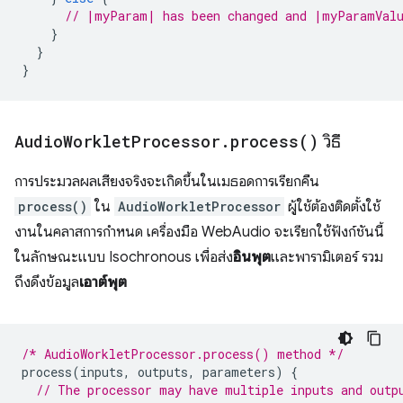
// |myParam| has been changed and |myParamValu
}
}
}
Audio
Worklet
Processor
.
process(
)
วิธี
การประมวลผลเสียงจริงจะเกิดขึ้นในเมธอดการเรียกคืน
process()
ใน
AudioWorkletProcessor
ผู้ใช้ต้องติดตั้งใช้
งานในคลาสการกําหนด เครื่องมือ WebAudio จะเรียกใช้ฟังก์ชันนี้
ในลักษณะแบบ Isochronous เพื่อส่ง
อินพุต
และพารามิเตอร์ รวม
ถึงดึงข้อมูล
เอาต์พุต
/* AudioWorkletProcessor.process() method */
process
(
inputs
,
outputs
,
parameters
)
{
// The processor may have multiple inputs and outp