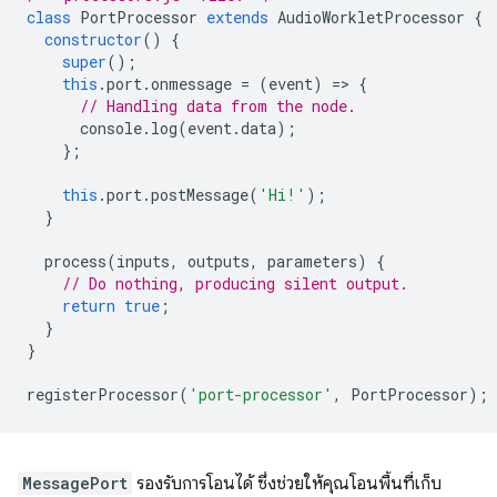
class
PortProcessor
extends
AudioWorkletProcessor
{
constructor
()
{
super
();
this
.
port
.
onmessage
=
(
event
)
=
>
{
// Handling data from the node.
console
.
log
(
event
.
data
);
};
this
.
port
.
postMessage
(
'Hi!'
);
}
process
(
inputs
,
outputs
,
parameters
)
{
// Do nothing, producing silent output.
return
true
;
}
}
registerProcessor
(
'port-processor'
,
PortProcessor
);
MessagePort
รองรับการโอนได้ ซึ่งช่วยให้คุณโอนพื้นที่เก็บ