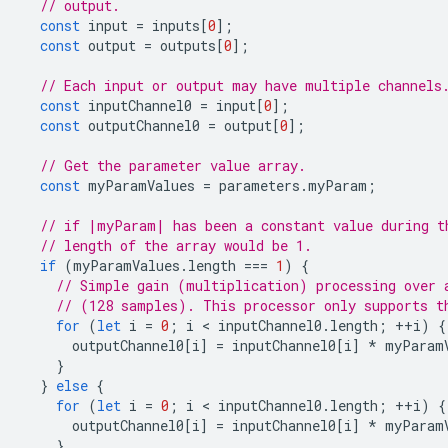
// output.
const
input
=
inputs
[
0
];
const
output
=
outputs
[
0
];
// Each input or output may have multiple channels
const
inputChannel0
=
input
[
0
];
const
outputChannel0
=
output
[
0
];
// Get the parameter value array.
const
myParamValues
=
parameters
.
myParam
;
// if |myParam| has been a constant value during t
// length of the array would be 1.
if
(
myParamValues
.
length
===
1
)
{
// Simple gain (multiplication) processing over 
// (128 samples). This processor only supports t
for
(
let
i
=
0
;
i
 < 
inputChannel0
.
length
;
++
i
)
{
outputChannel0
[
i
]
=
inputChannel0
[
i
]
*
myParam
}
}
else
{
for
(
let
i
=
0
;
i
 < 
inputChannel0
.
length
;
++
i
)
{
outputChannel0
[
i
]
=
inputChannel0
[
i
]
*
myParam
}