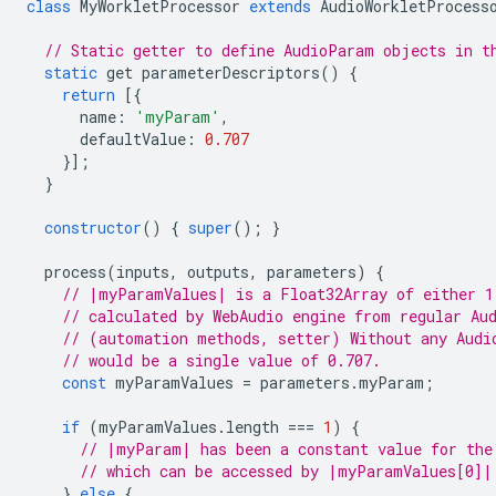
class
MyWorkletProcessor
extends
AudioWorkletProcess
// Static getter to define AudioParam objects in t
static
get
parameterDescriptors
()
{
return
[{
name
:
'myParam'
,
defaultValue
:
0.707
}];
}
constructor
()
{
super
();
}
process
(
inputs
,
outputs
,
parameters
)
{
// |myParamValues| is a Float32Array of either 1
// calculated by WebAudio engine from regular Au
// (automation methods, setter) Without any Audi
// would be a single value of 0.707.
const
myParamValues
=
parameters
.
myParam
;
if
(
myParamValues
.
length
===
1
)
{
// |myParam| has been a constant value for the
// which can be accessed by |myParamValues[0]|
}
else
{