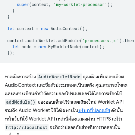
super
(
context
,
'my-worklet-processor'
);
}
}
let
context
=
new
AudioContext
();
context
.
audioWorklet
.
addModule
(
'processors.js'
).
then
let
node
=
new
MyWorkletNode
(
context
);
});
หากต้องการสร้าง
AudioWorkletNode
คุณต้องเพิ่มออบเจ็กต์
AudioContext และชื่อตัวประมวลผลเป็นสตริง คุณสามารถโหลด
และลงทะเบียนคําจํากัดความของโปรเซสเซอร์ได้โดยการเรียกใช้
addModule()
ของออบเจ็กต์เวิร์กเลตเสียงใหม่ Worklet API
รวมถึง Audio Worklet ใช้ได้เฉพาะใน
บริบทที่ปลอดภัย
ดังนั้น
หน้าเว็บที่ใช้ Worklet API เหล่านี้ต้องแสดงผ่าน HTTPS แม้ว่า
http://localhost
จะถือว่าปลอดภัยสําหรับการทดสอบใน