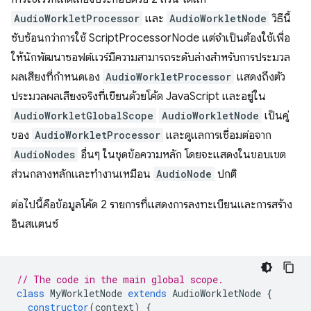
AudioWorkletProcessor
และ
AudioWorkletNode
วิธีนี้
ซับซ้อนกว่าการใช้ ScriptProcessorNode แต่จำเป็นต้องใช้เพื่อ
ให้นักพัฒนาซอฟต์แวร์มีความสามารถระดับล่างสำหรับการประมวล
ผลเสียงที่กำหนดเอง
AudioWorkletProcessor
แสดงถึงตัว
ประมวลผลเสียงจริงที่เขียนด้วยโค้ด JavaScript และอยู่ใน
AudioWorkletGlobalScope
AudioWorkletNode
เป็นคู่
ของ
AudioWorkletProcessor
และดูแลการเชื่อมต่อจาก
AudioNodes
อื่นๆ ในชุดข้อความหลัก โดยจะแสดงในขอบเขต
ส่วนกลางหลักและทํางานเหมือน
AudioNode
ปกติ
ต่อไปนี้คือข้อมูลโค้ด 2 รายการที่แสดงการลงทะเบียนและการสร้าง
อินสแตนซ์
// The code in the main global scope.
class
MyWorkletNode
extends
AudioWorkletNode
{
constructor
(
context
)
{