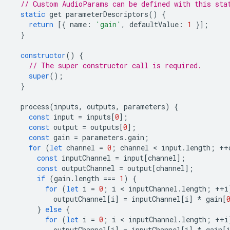
// Custom AudioParams can be defined with this sta
static
get
parameterDescriptors
()
{
return
[{
name
:
'gain'
,
defaultValue
:
1
}];
}
constructor
()
{
// The super constructor call is required.
super
();
}
process
(
inputs
,
outputs
,
parameters
)
{
const
input
=
inputs
[
0
];
const
output
=
outputs
[
0
];
const
gain
=
parameters
.
gain
;
for
(
let
channel
=
0
;
channel
 < 
input
.
length
;
++
const
inputChannel
=
input
[
channel
];
const
outputChannel
=
output
[
channel
];
if
(
gain
.
length
===
1
)
{
for
(
let
i
=
0
;
i
 < 
inputChannel
.
length
;
++
i
outputChannel
[
i
]
=
inputChannel
[
i
]
*
gain
[
}
else
{
for
(
let
i
=
0
;
i
 < 
inputChannel
.
length
;
++
i
outputChannel
[
i
]
=
inputChannel
[
i
]
*
gain
[